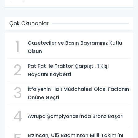
Çok Okunanlar
1
Gazeteciler ve Basın Bayramınız Kutlu
Olsun
2
Pat Pat ile Traktör Çarpıştı, 1 Kişi
Hayatını Kaybetti
3
İtfaiyenin Hızlı Müdahalesi Olası Facianın
Önüne Geçti
4
Avrupa Şampiyonası’nda Bronz Başarı
Erzincan, U15 Badminton Millî Takımı'nı