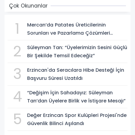
Çok Okunanlar
1
Mercan’da Patates Üreticilerinin
Sorunları ve Pazarlama Çözümleri
Masaya Yatırıldı
2
Süleyman Tan: “Üyelerimizin Sesini Güçlü
Bir Şekilde Temsil Edeceğiz”
3
Erzincan'da Seracılara Hibe Desteği İçin
Başvuru Süresi Uzatıldı
4
“Değişim İçin Sahadayız: Süleyman
Tan’dan Üyelere Birlik ve İstişare Mesajı”
5
Değer Erzincan Spor Kulüpleri Projesi'nde
Güvenlik Bilinci Aşılandı