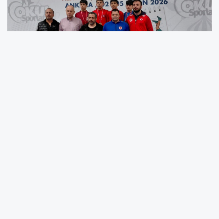
Erzincanlı güreşçi Anzor Yasin, Ankara’da düzenlenen
Okul Sporları Türkiye Şampiyonası’nda 38 kiloda üçüncü
olarak önemli bir başarı elde etti.