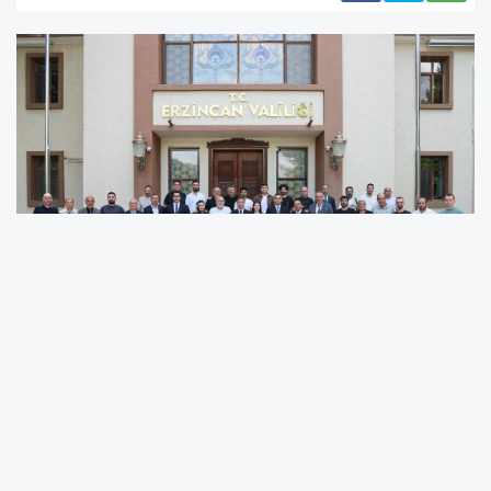
Erzincan Valisi Hamza Aydoğdu, Erzincan İl Millî Eğitim
Müdürü Hacı Ömer Kartal ve Erzincan Gençlik ve Spor İl
Müdürü Fatih Çöpür ile birlikte kentte görev yapan basın