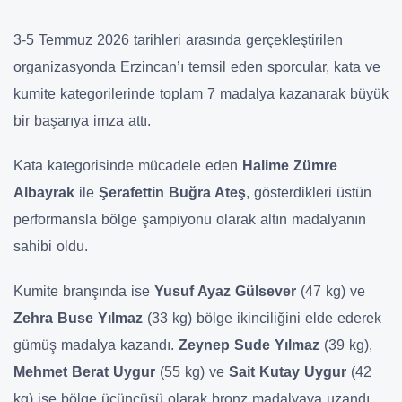
3-5 Temmuz 2026 tarihleri arasında gerçekleştirilen
organizasyonda Erzincan’ı temsil eden sporcular, kata ve
kumite kategorilerinde toplam 7 madalya kazanarak büyük
bir başarıya imza attı.
Kata kategorisinde mücadele eden
Halime Zümre
Albayrak
ile
Şerafettin Buğra Ateş
, gösterdikleri üstün
performansla bölge şampiyonu olarak altın madalyanın
sahibi oldu.
Kumite branşında ise
Yusuf Ayaz Gülsever
(47 kg) ve
Zehra Buse Yılmaz
(33 kg) bölge ikinciliğini elde ederek
gümüş madalya kazandı.
Zeynep Sude Yılmaz
(39 kg),
Mehmet Berat Uygur
(55 kg) ve
Sait Kutay Uygur
(42
kg) ise bölge üçüncüsü olarak bronz madalyaya uzandı.