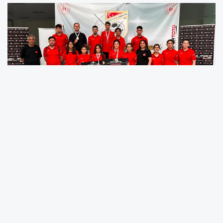
Mersin'in Erdemli ilçesinde düzenlenen Sarsılmaz Havalı Silahlar
Türkiye Şampiyonası'nda il sporcuları önemli dereceler elde
ederek atıcılık branşında dikkat çeken bir başarıya imza attı.
Farklı yaş kategorilerinde mücadele eden sporcular, kazandıkları
madalyalarla hem kulüplerini hem de illerini gururlandırdı.