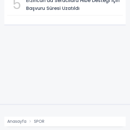
5
Erzincan'da Seracılara Hibe Desteği İçin
Başvuru Süresi Uzatıldı
Anasayfa
SPOR