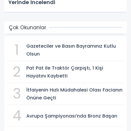
Yerinde İncelendi
Çok Okunanlar
1
Gazeteciler ve Basın Bayramınız Kutlu
Olsun
2
Pat Pat ile Traktör Çarpıştı, 1 Kişi
Hayatını Kaybetti
3
İtfaiyenin Hızlı Müdahalesi Olası Facianın
Önüne Geçti
4
Avrupa Şampiyonası’nda Bronz Başarı