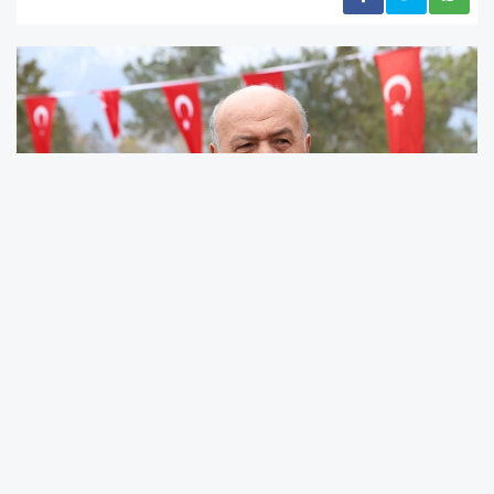
AK Parti Erzincan Milletvekili Süleyman
Karaman, 23 Nisan Ulusal Egemenlik ve Çocuk
Bayramı dolayısıyla yayımladığı mesajda,
Türkiye’nin geleceğinin çocukların iyi yetişmesi