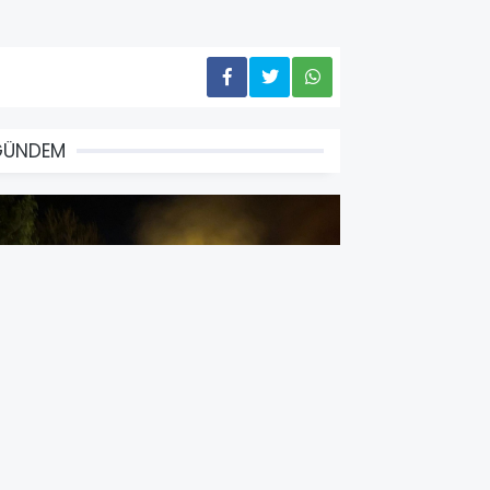
GÜNDEM
at Pat ile Traktör Çarpıştı, 1 Kişi
ayatını Kaybetti