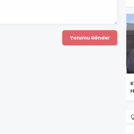
K
H
Ç