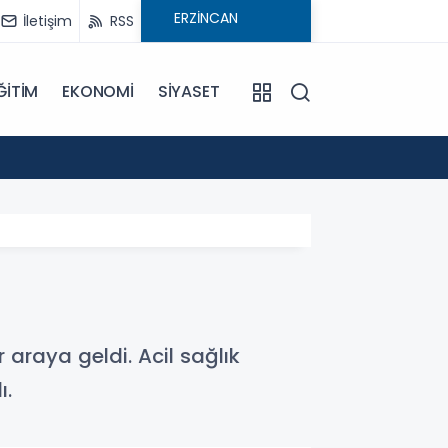
İletişim
RSS
ĞİTİM
EKONOMİ
SİYASET
09:21
Pat Pa
 araya geldi. Acil sağlık
ı.