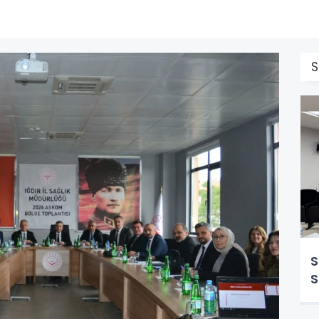
S
S
S