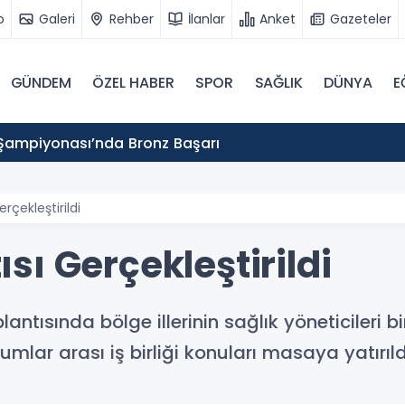
o
Galeri
Rehber
İlanlar
Anket
Gazeteler
GÜNDEM
ÖZEL HABER
SPOR
SAĞLIK
DÜNYA
E
Şampiyonası’nda Bronz Başarı
çekleştirildi
ı Gerçekleştirildi
tısında bölge illerinin sağlık yöneticileri bir
mlar arası iş birliği konuları masaya yatırıld