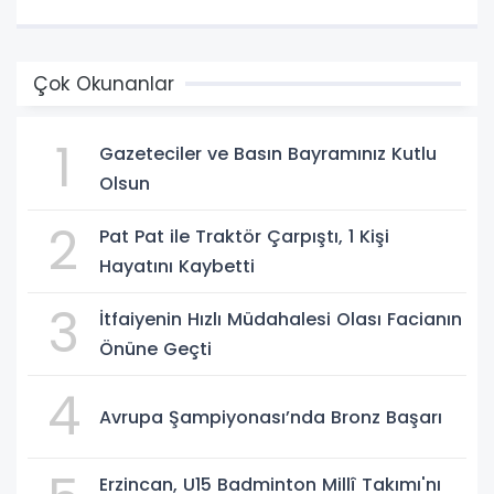
Çok Okunanlar
1
Gazeteciler ve Basın Bayramınız Kutlu
Olsun
2
Pat Pat ile Traktör Çarpıştı, 1 Kişi
Hayatını Kaybetti
3
İtfaiyenin Hızlı Müdahalesi Olası Facianın
Önüne Geçti
4
Avrupa Şampiyonası’nda Bronz Başarı
Erzincan, U15 Badminton Millî Takımı'nı