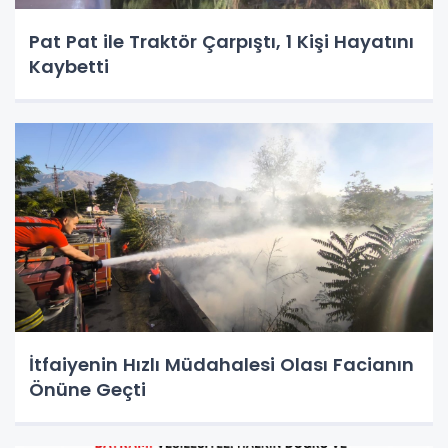
Pat Pat ile Traktör Çarpıştı, 1 Kişi Hayatını
Kaybetti
İtfaiyenin Hızlı Müdahalesi Olası Facianın
Önüne Geçti