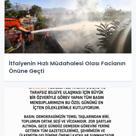
İtfaiyenin Hızlı Müdahalesi Olası Facianın
Önüne Geçti