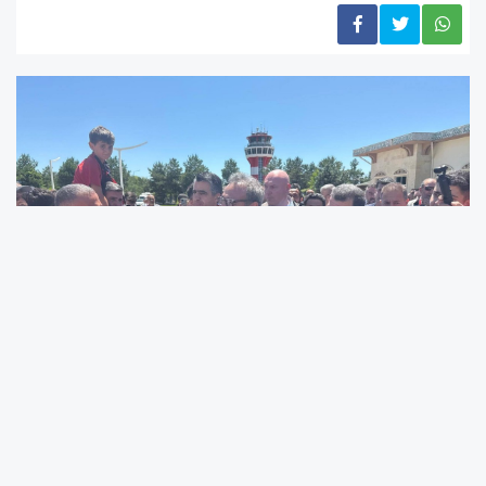
Dünyaca tanınan gıda markası Chobani'nin kurucusu ve