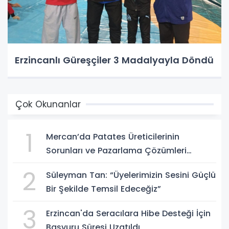
Erzincanlı Güreşçiler 3 Madalyayla Döndü
Çok Okunanlar
1
Mercan’da Patates Üreticilerinin
Sorunları ve Pazarlama Çözümleri
Masaya Yatırıldı
2
Süleyman Tan: “Üyelerimizin Sesini Güçlü
Bir Şekilde Temsil Edeceğiz”
3
Erzincan'da Seracılara Hibe Desteği İçin
Başvuru Süresi Uzatıldı