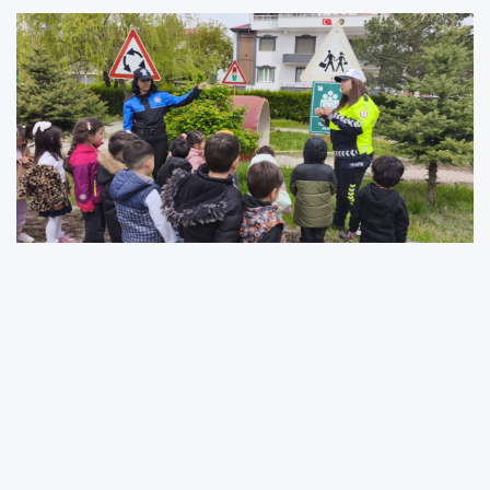
Erzincan İl Emniyet Müdürlüğü Toplum Destekli Polislik
Şube Müdürlüğü tarafından yürütülen “Trafikte Önceliğimiz
Hayatımız Olsun” projesi kapsamında, okul öncesi
öğrencilerine yönelik anlamlı bir etkinlik gerçekleştirildi.
Proje çerçevesinde, Trafik Tescil ve Denetleme Şube