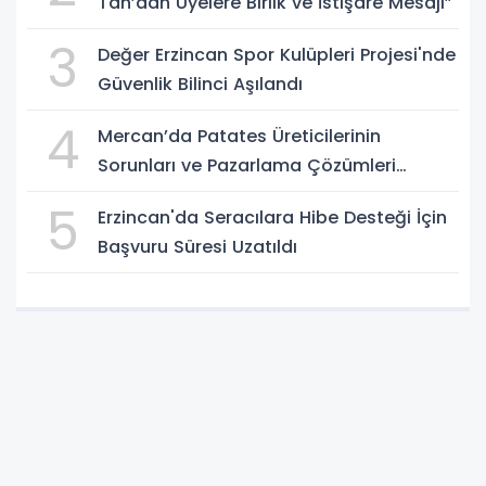
Tan’dan Üyelere Birlik ve İstişare Mesajı”
3
Değer Erzincan Spor Kulüpleri Projesi'nde
Güvenlik Bilinci Aşılandı
4
Mercan’da Patates Üreticilerinin
Sorunları ve Pazarlama Çözümleri
Masaya Yatırıldı
5
Erzincan'da Seracılara Hibe Desteği İçin
Başvuru Süresi Uzatıldı