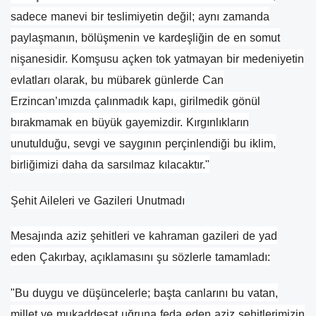
sadece manevi bir teslimiyetin değil; aynı zamanda
paylaşmanın, bölüşmenin ve kardeşliğin de en somut
nişanesidir. Komşusu açken tok yatmayan bir medeniyetin
evlatları olarak, bu mübarek günlerde Can
Erzincan’ımızda çalınmadık kapı, girilmedik gönül
bırakmamak en büyük gayemizdir. Kırgınlıkların
unutulduğu, sevgi ve saygının perçinlendiği bu iklim,
birliğimizi daha da sarsılmaz kılacaktır."
​Şehit Aileleri ve Gazileri Unutmadı
​Mesajında aziz şehitleri ve kahraman gazileri de yad
eden Çakırbay, açıklamasını şu sözlerle tamamladı:
​"Bu duygu ve düşüncelerle; başta canlarını bu vatan,
millet ve mukaddesat uğruna feda eden aziz şehitlerimizin