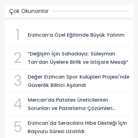
Çok Okunanlar
1
Erzincan’a Özel Eğitimde Büyük Yatırım
2
“Değişim İçin Sahadayız: Süleyman
Tan’dan Üyelere Birlik ve İstişare Mesajı”
3
Değer Erzincan Spor Kulüpleri Projesi'nde
Güvenlik Bilinci Aşılandı
4
Mercan’da Patates Üreticilerinin
Sorunları ve Pazarlama Çözümleri
Masaya Yatırıldı
5
Erzincan'da Seracılara Hibe Desteği İçin
Başvuru Süresi Uzatıldı