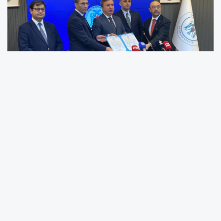
Erzincan Valiliği öncülüğünde, eğitim ortamlarında
güvenliği artırmak ve öğrencilerin psikolojik iyi
oluşunu korumak amacıyla önemli bir proje hayata
geçirildi. Kuzeydoğu Anadolu Kalkınma Ajansı
(KUDAKA) ile Erzincan İl Milli Eğitim Müdürlüğü iş
birliğinde hazırlanan “Kriz, Travma ve Psikososyal
Müdahale Kapasite Geliştirme Projesi” için protokol