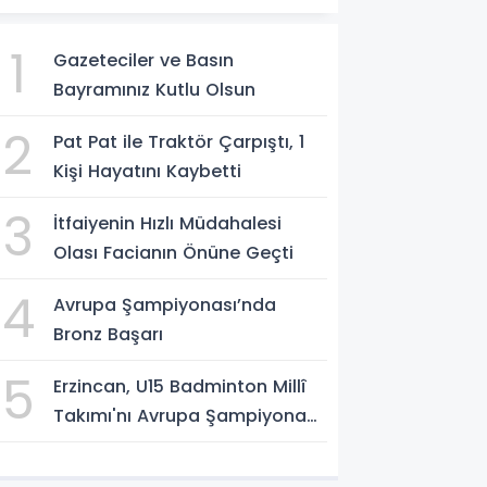
1
Gazeteciler ve Basın
Bayramınız Kutlu Olsun
2
Pat Pat ile Traktör Çarpıştı, 1
Kişi Hayatını Kaybetti
3
İtfaiyenin Hızlı Müdahalesi
Olası Facianın Önüne Geçti
4
Avrupa Şampiyonası’nda
Bronz Başarı
5
Erzincan, U15 Badminton Millî
Takımı'nı Avrupa Şampiyonası
Öncesi Ağırlıyor