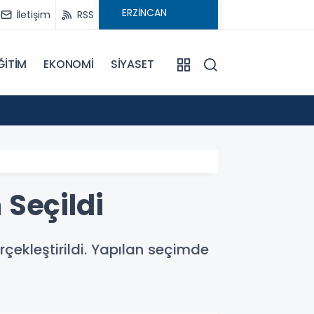
İletişim
RSS
ĞİTİM
EKONOMİ
SİYASET
09:21
Pat Pa
Seçildi
çekleştirildi. Yapılan seçimde