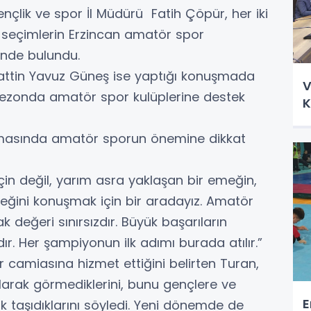
çlik ve spor İl Müdürü Fatih Çöpür, her iki
ek seçimlerin Erzincan amatör spor
inde bulundu.
attin Yavuz Güneş ise yaptığı konuşmada
V
 sezonda amatör spor kulüplerine destek
K
masında amatör sporun önemine dikkat
in değil, yarım asra yaklaşan bir emeğin,
eğini konuşmak için bir aradayız. Amatör
ak değeri sınırsızdır. Büyük başarıların
r. Her şampiyonun ilk adımı burada atılır.”
 camiasına hizmet ettiğini belirten Turan,
arak görmediklerini, bunu gençlere ve
E
ak taşıdıklarını söyledi. Yeni dönemde de