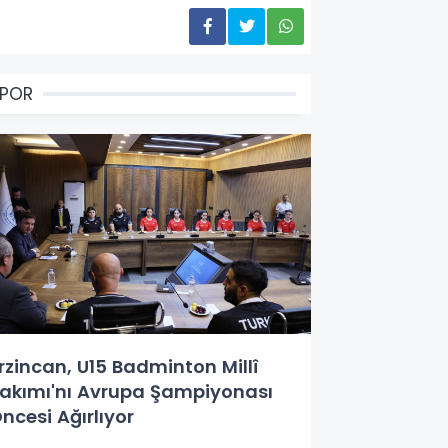
SPOR
rzincan, U15 Badminton Millî
akımı'nı Avrupa Şampiyonası
ncesi Ağırlıyor