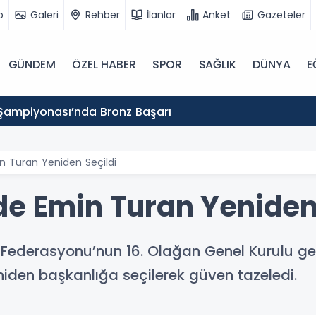
o
Galeri
Rehber
İlanlar
Anket
Gazeteler
GÜNDEM
ÖZEL HABER
SPOR
SAĞLIK
DÜNYA
E
Şampiyonası’nda Bronz Başarı
n Turan Yeniden Seçildi
de Emin Turan Yeniden 
 Federasyonu’nun 16. Olağan Genel Kurulu ger
den başkanlığa seçilerek güven tazeledi.