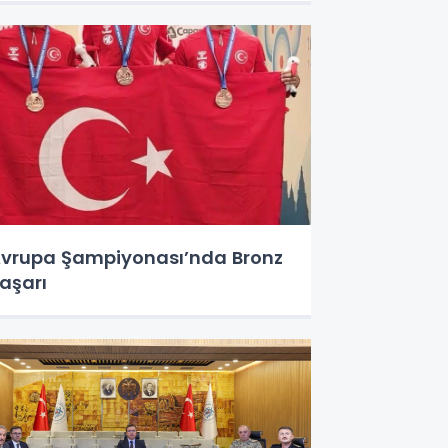
vrupa Şampiyonası’nda Bronz
aşarı