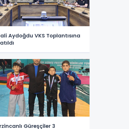
ali Aydoğdu VKS Toplantısına
atıldı
rzincanlı Güreşçiler 3