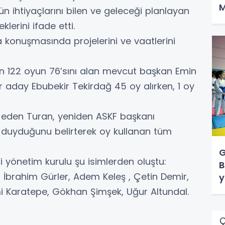
M
n ihtiyaçlarını bilen ve geleceği planlayan
lerini ifade etti.
 konuşmasında projelerini ve vaatlerini
n 122 oyun 76’sını alan mevcut başkan Emin
r aday Ebubekir Tekirdağ 45 oy alırken, 1 oy
 eden Turan, yeniden ASKF başkanı
 duyduğunu belirterek oy kullanan tüm
G
 yönetim kurulu şu isimlerden oluştu:
B
 İbrahim Gürler, Adem Keleş , Çetin Demir,
y
mi Karatepe, Gökhan Şimşek, Uğur Altundal.
Ç