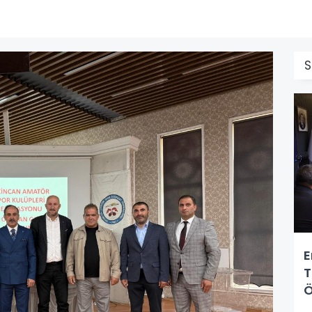
E
T
Ö