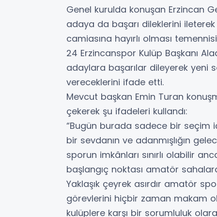
Genel kurulda konuşan Erzincan Gen
adaya da başarı dileklerini ileter
camiasına hayırlı olması temennis
24 Erzincanspor Kulüp Başkanı Ala
adaylara başarılar dileyerek yeni
vereceklerini ifade etti.
Mevcut başkan Emin Turan konuş
çekerek şu ifadeleri kullandı:
“Bugün burada sadece bir seçim iç
bir sevdanın ve adanmışlığın gelec
sporun imkânları sınırlı olabilir anc
başlangıç noktası amatör sahalardı
Yaklaşık çeyrek asırdır amatör spor
görevlerini hiçbir zaman makam ol
kulüplere karşı bir sorumluluk olar