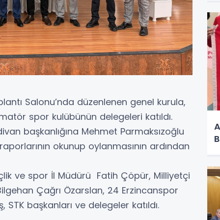
plantı Salonu’nda düzenlenen genel kurula,
matör spor kulübünün delegeleri katıldı.
A
 divan başkanlığına Mehmet Parmaksızoğlu
B
u raporlarının okunup oylanmasının ardından
lik ve spor İl Müdürü Fatih Çöpür, Milliyetçi
 Bilgehan Çağrı Özarslan, 24 Erzincanspor
, STK başkanları ve delegeler katıldı.