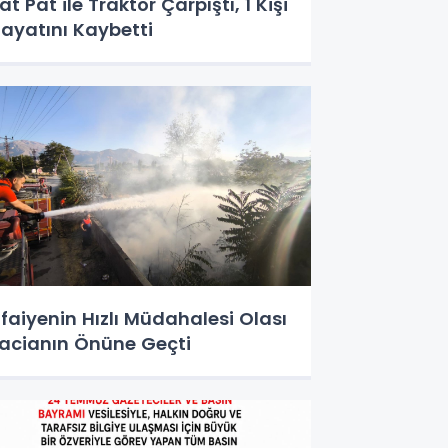
at Pat ile Traktör Çarpıştı, 1 Kişi
ayatını Kaybetti
tfaiyenin Hızlı Müdahalesi Olası
acianın Önüne Geçti