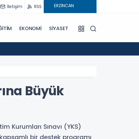
İletişim
RSS
ĞİTİM
EKONOMİ
SİYASET
09:21
Pat Pa
rına Büyük
etim Kurumları Sınavı (YKS)
 kapsamlı bir destek programı