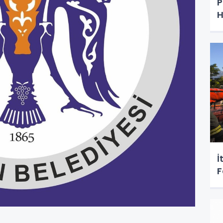
P
H
İ
F