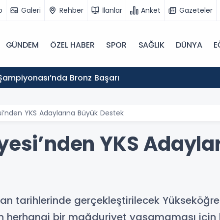
o
Galeri
Rehber
İlanlar
Anket
Gazeteler
GÜNDEM
ÖZEL HABER
SPOR
SAĞLIK
DÜNYA
E
Şampiyonası’nda Bronz Başarı
si’nden YKS Adaylarına Büyük Destek
iyesi’nden YKS Adayla
ran tarihlerinde gerçekleştirilecek Yükseköğr
nin herhangi bir mağduriyet yaşamaması için