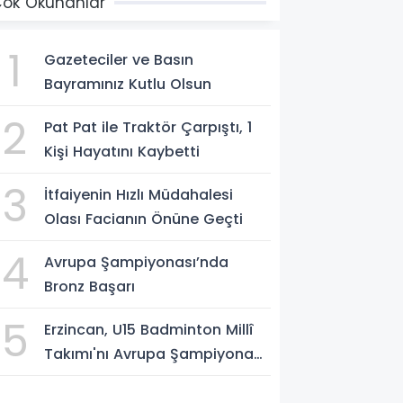
ok Okunanlar
1
Gazeteciler ve Basın
Bayramınız Kutlu Olsun
2
Pat Pat ile Traktör Çarpıştı, 1
Kişi Hayatını Kaybetti
3
İtfaiyenin Hızlı Müdahalesi
Olası Facianın Önüne Geçti
4
Avrupa Şampiyonası’nda
Bronz Başarı
5
Erzincan, U15 Badminton Millî
Takımı'nı Avrupa Şampiyonası
Öncesi Ağırlıyor