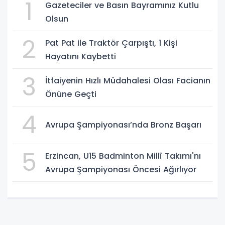
1
Gazeteciler ve Basın Bayramınız Kutlu
Olsun
2
Pat Pat ile Traktör Çarpıştı, 1 Kişi
Hayatını Kaybetti
3
İtfaiyenin Hızlı Müdahalesi Olası Facianın
Önüne Geçti
4
Avrupa Şampiyonası’nda Bronz Başarı
5
Erzincan, U15 Badminton Millî Takımı'nı
Avrupa Şampiyonası Öncesi Ağırlıyor