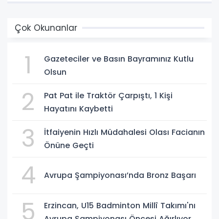
Çok Okunanlar
1
Gazeteciler ve Basın Bayramınız Kutlu
Olsun
2
Pat Pat ile Traktör Çarpıştı, 1 Kişi
Hayatını Kaybetti
3
İtfaiyenin Hızlı Müdahalesi Olası Facianın
Önüne Geçti
4
Avrupa Şampiyonası’nda Bronz Başarı
5
Erzincan, U15 Badminton Millî Takımı'nı
Avrupa Şampiyonası Öncesi Ağırlıyor