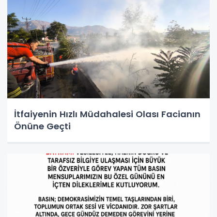
İtfaiyenin Hızlı Müdahalesi Olası Facianın
Önüne Geçti