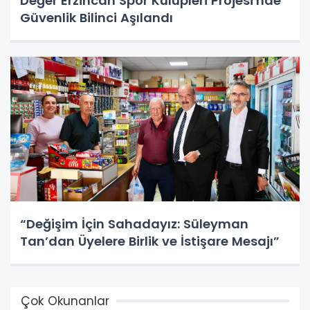
Değer Erzincan Spor Kulüpleri Projesi'nde
Güvenlik Bilinci Aşılandı
“Değişim İçin Sahadayız: Süleyman
Tan’dan Üyelere Birlik ve İstişare Mesajı”
Çok Okunanlar