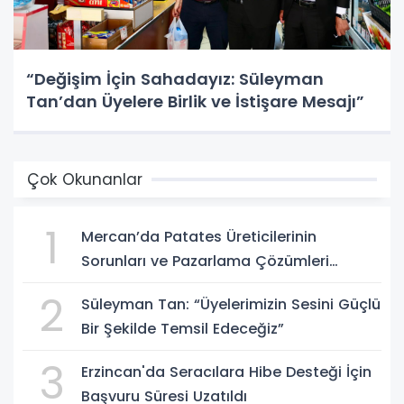
“Değişim İçin Sahadayız: Süleyman
Tan’dan Üyelere Birlik ve İstişare Mesajı”
Çok Okunanlar
1
Mercan’da Patates Üreticilerinin
Sorunları ve Pazarlama Çözümleri
Masaya Yatırıldı
2
Süleyman Tan: “Üyelerimizin Sesini Güçlü
Bir Şekilde Temsil Edeceğiz”
3
Erzincan'da Seracılara Hibe Desteği İçin
Başvuru Süresi Uzatıldı