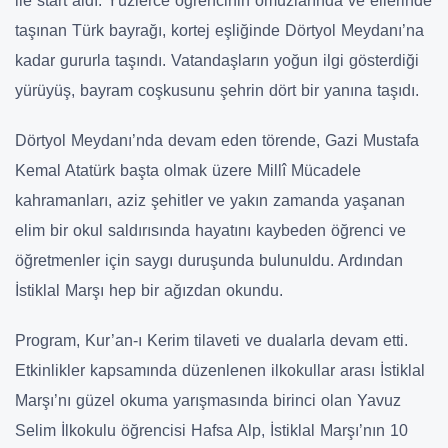
ile start aldı. Yüzlerce öğrencinin omuzlarında ve ellerinde
taşınan Türk bayrağı, kortej eşliğinde Dörtyol Meydanı’na
kadar gururla taşındı. Vatandaşların yoğun ilgi gösterdiği
yürüyüş, bayram coşkusunu şehrin dört bir yanına taşıdı.
Dörtyol Meydanı’nda devam eden törende, Gazi Mustafa
Kemal Atatürk başta olmak üzere Millî Mücadele
kahramanları, aziz şehitler ve yakın zamanda yaşanan
elim bir okul saldırısında hayatını kaybeden öğrenci ve
öğretmenler için saygı duruşunda bulunuldu. Ardından
İstiklal Marşı hep bir ağızdan okundu.
Program, Kur’an-ı Kerim tilaveti ve dualarla devam etti.
Etkinlikler kapsamında düzenlenen ilkokullar arası İstiklal
Marşı’nı güzel okuma yarışmasında birinci olan Yavuz
Selim İlkokulu öğrencisi Hafsa Alp, İstiklal Marşı’nın 10