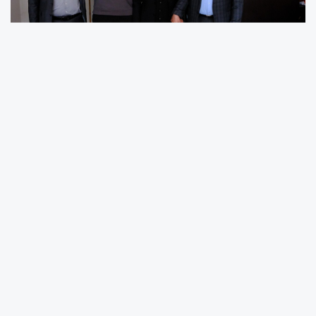
Erzincan Ticaret ve Sanayi Odası (Erzincan
TSO) Yönetim Kurulu Başkanı Ahmet Tanoğlu
ve Meclis Başkanı Mehmet Ali Aksu, oda
üyeleriyle bir araya gelerek saha çalışmalarını
sürdürüyor. Eski Sanayi bölgesindeki üyeleri iş
yerlerinde ziyaret eden yönetim heyeti, oda
faaliyetlerini değerlendirirken yeni dönem
projeleri için istişarelerde bulundu.
Ziyaretler kapsamında oda üyeleriyle fikir
alışverişinde bulunan Erzincan TSO Yönetim