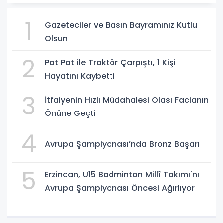
1
Gazeteciler ve Basın Bayramınız Kutlu
Olsun
2
Pat Pat ile Traktör Çarpıştı, 1 Kişi
Hayatını Kaybetti
3
İtfaiyenin Hızlı Müdahalesi Olası Facianın
Önüne Geçti
4
Avrupa Şampiyonası’nda Bronz Başarı
5
Erzincan, U15 Badminton Millî Takımı'nı
Avrupa Şampiyonası Öncesi Ağırlıyor