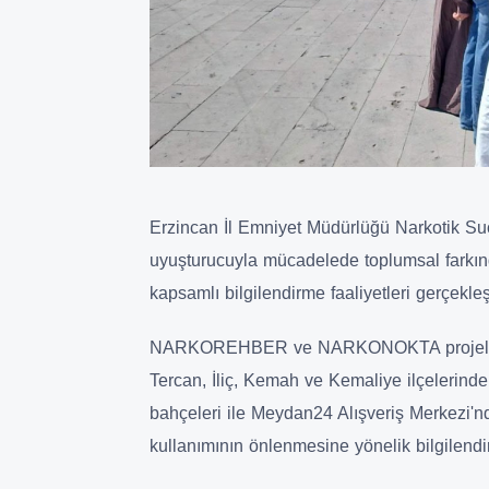
Erzincan İl Emniyet Müdürlüğü Narkotik Su
uyuşturucuyla mücadelede toplumsal farkınd
kapsamlı bilgilendirme faaliyetleri gerçekleşt
NARKOREHBER ve NARKONOKTA projeleri k
Tercan, İliç, Kemah ve Kemaliye ilçelerinde
bahçeleri ile Meydan24 Alışveriş Merkezi'nd
kullanımının önlenmesine yönelik bilgilend