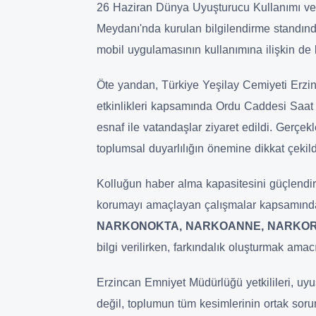
26 Haziran Dünya Uyuşturucu Kullanımı ve 
Meydanı'nda kurulan bilgilendirme standında
mobil uygulamasının kullanımına ilişkin de bi
Öte yandan, Türkiye Yeşilay Cemiyeti Erzinc
etkinlikleri kapsamında Ordu Caddesi Saat 
esnaf ile vatandaşlar ziyaret edildi. Gerçek
toplumsal duyarlılığın önemine dikkat çekild
Kolluğun haber alma kapasitesini güçlendir
korumayı amaçlayan çalışmalar kapsamın
NARKONOKTA, NARKOANNE, NARKOR
bilgi verilirken, farkındalık oluşturmak amacıy
Erzincan Emniyet Müdürlüğü yetkilileri, uy
değil, toplumun tüm kesimlerinin ortak sor