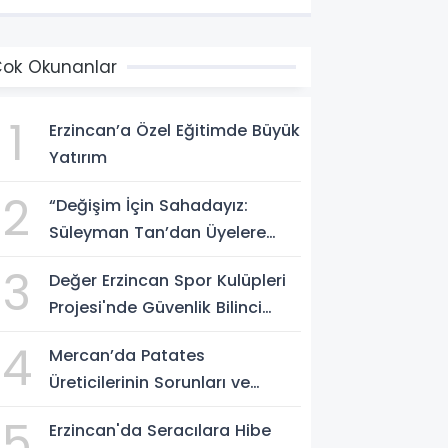
ok Okunanlar
1
Erzincan’a Özel Eğitimde Büyük
Yatırım
2
“Değişim İçin Sahadayız:
Süleyman Tan’dan Üyelere
Birlik ve İstişare Mesajı”
3
Değer Erzincan Spor Kulüpleri
Projesi'nde Güvenlik Bilinci
Aşılandı
4
Mercan’da Patates
Üreticilerinin Sorunları ve
Pazarlama Çözümleri Masaya
5
Erzincan'da Seracılara Hibe
Yatırıldı