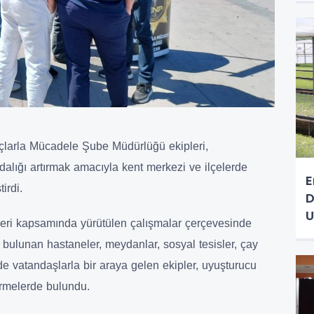
çlarla Mücadele Şube Müdürlüğü ekipleri,
alığı artırmak amacıyla kent merkezi ve ilçelerde
E
irdi.
D
U
apsamında yürütülen çalışmalar çerçevesinde
 bulunan hastaneler, meydanlar, sosyal tesisler, çay
e vatandaşlarla bir araya gelen ekipler, uyuşturucu
irmelerde bulundu.