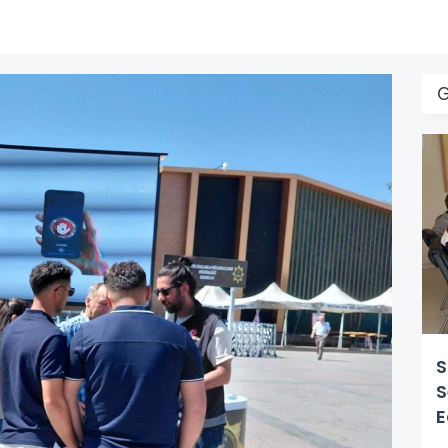
S
S
E