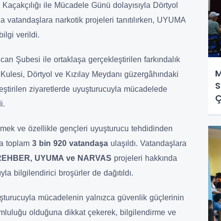
Kaçakçılığı ile Mücadele Günü dolayısıyla Dörtyol
 vatandaşlara narkotik projeleri tanıtılırken, UYUMA
lgi verildi.
an Şubesi ile ortaklaşa gerçekleştirilen farkındalık
M
Kulesi, Dörtyol ve Kızılay Meydanı güzergâhındaki
S
leştirilen ziyaretlerde uyuşturucuyla mücadelede
Ç
i.
mek ve özellikle gençleri uyuşturucu tehdidinden
da toplam
3 bin 920 vatandaşa
ulaşıldı. Vatandaşlara
EHBER, UYUMA ve NARVAS
projeleri hakkında
la bilgilendirici broşürler de dağıtıldı.
uşturucuyla mücadelenin yalnızca güvenlik güçlerinin
umluluğu olduğuna dikkat çekerek, bilgilendirme ve