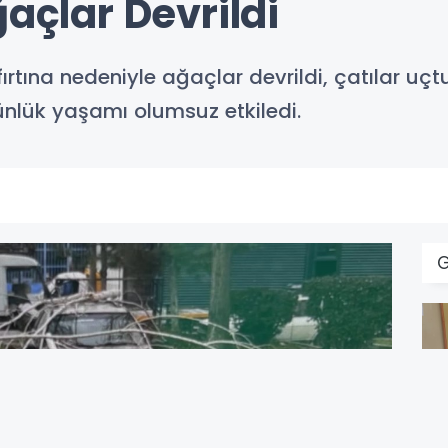
ğaçlar Devrildi
i fırtına nedeniyle ağaçlar devrildi, çatılar 
günlük yaşamı olumsuz etkiledi.