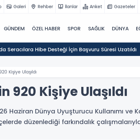
o
Galeri
Rehber
İlanlar
Anket
Gazeteler
GÜNDEM
ÖZEL HABER
SPOR
SAĞLIK
DÜNYA
E
Erzincan'da Seracılara Hibe Desteği İçin Başvuru Süresi Uzatıldı
20 Kişiye Ulaşıldı
in 920 Kişiye Ulaşıldı
 26 Haziran Dünya Uyuşturucu Kullanımı ve K
elerde düzenlediği farkındalık çalışmalarıyl