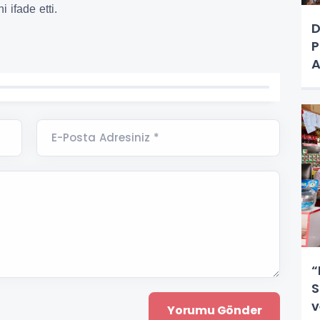
i ifade etti.
D
P
A
E-Posta Adresiniz *
“
S
v