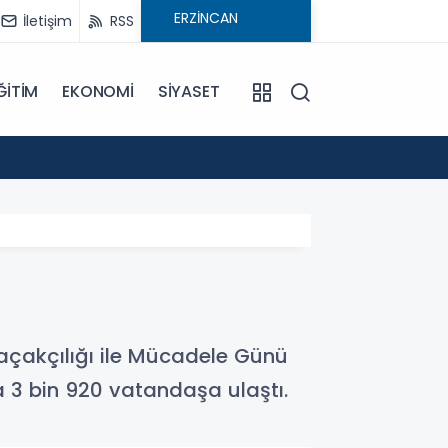
İletişim
RSS
ĞİTİM
EKONOMİ
SİYASET
16:59
Mercan
açakçılığı ile Mücadele Günü
a 3 bin 920 vatandaşa ulaştı.