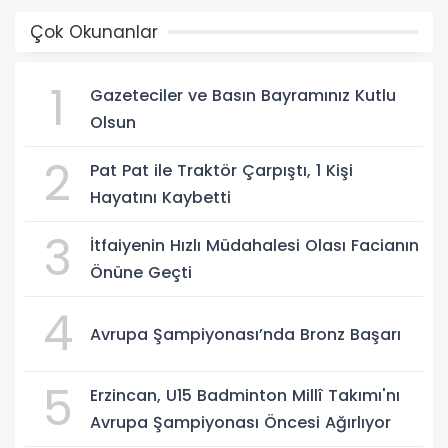
Çok Okunanlar
1
Gazeteciler ve Basın Bayramınız Kutlu
Olsun
2
Pat Pat ile Traktör Çarpıştı, 1 Kişi
Hayatını Kaybetti
3
İtfaiyenin Hızlı Müdahalesi Olası Facianın
Önüne Geçti
4
Avrupa Şampiyonası’nda Bronz Başarı
5
Erzincan, U15 Badminton Millî Takımı'nı
Avrupa Şampiyonası Öncesi Ağırlıyor