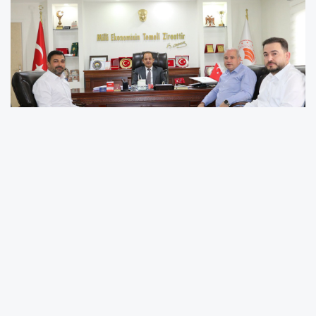
Erzincan'da tarım sektörünün gelişimine yönelik kurumlar
arası iş birliğini güçlendirmek amacıyla önemli bir istişare
toplantısı gerçekleştirildi. Tarım Kredi Kooperatifleri Sivas
Bölge Müdürü Fırat Sungur, Erzincan Tarım Kredi
Kooperatifi Müdürü Murat Akdemir ve Bölge Birliği