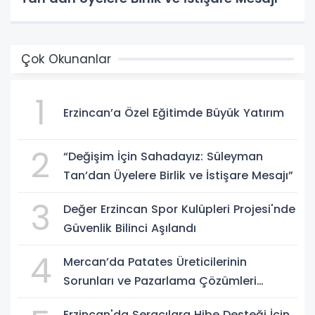
Çok Okunanlar
1
Erzincan’a Özel Eğitimde Büyük Yatırım
2
“Değişim İçin Sahadayız: Süleyman
Tan’dan Üyelere Birlik ve İstişare Mesajı”
3
Değer Erzincan Spor Kulüpleri Projesi'nde
Güvenlik Bilinci Aşılandı
4
Mercan’da Patates Üreticilerinin
Sorunları ve Pazarlama Çözümleri
Masaya Yatırıldı
Erzincan'da Seracılara Hibe Desteği İçin