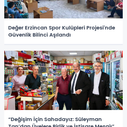
Değer Erzincan Spor Kulüpleri Projesi'nde
Güvenlik Bilinci Aşılandı
“Değişim İçin Sahadayız: Süleyman
Tan’dan Üyelere Birlik ve İstişare Mesajı”