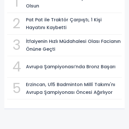
1
Olsun
2
Pat Pat ile Traktör Çarpıştı, 1 Kişi
Hayatını Kaybetti
3
İtfaiyenin Hızlı Müdahalesi Olası Facianın
Önüne Geçti
4
Avrupa Şampiyonası’nda Bronz Başarı
5
Erzincan, U15 Badminton Millî Takımı'nı
Avrupa Şampiyonası Öncesi Ağırlıyor