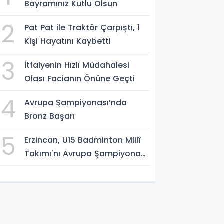
Bayramınız Kutlu Olsun
2
Pat Pat ile Traktör Çarpıştı, 1
Kişi Hayatını Kaybetti
3
İtfaiyenin Hızlı Müdahalesi
Olası Facianın Önüne Geçti
4
Avrupa Şampiyonası’nda
Bronz Başarı
5
Erzincan, U15 Badminton Millî
Takımı'nı Avrupa Şampiyonası
Öncesi Ağırlıyor