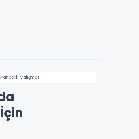
rkındalık Çalışması
’da
İçin