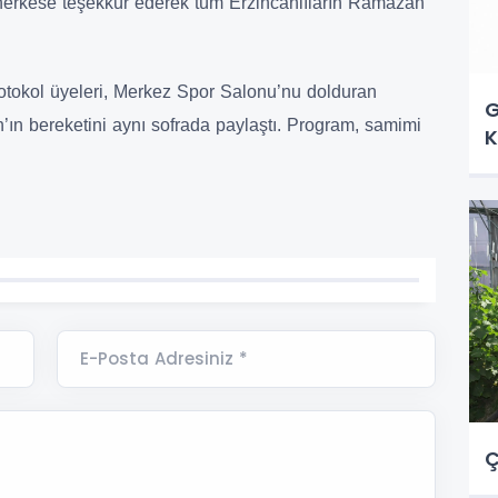
herkese teşekkür ederek tüm Erzincanlıların Ramazan
tokol üyeleri, Merkez Spor Salonu’nu dolduran
G
n’ın bereketini aynı sofrada paylaştı. Program, samimi
K
E-Posta Adresiniz *
Ç