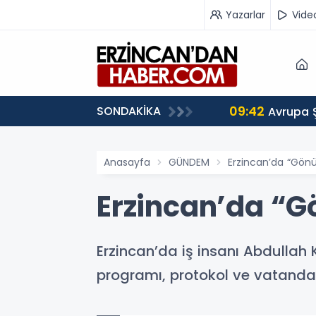
Yazarlar
Vide
09:42
SONDAKİKA
 Ağırlıyor
Avrupa 
Anasayfa
GÜNDEM
Erzincan’da “Gönül
Erzincan’da “Gö
Erzincan’da iş insanı Abdullah
programı, protokol ve vatandaş