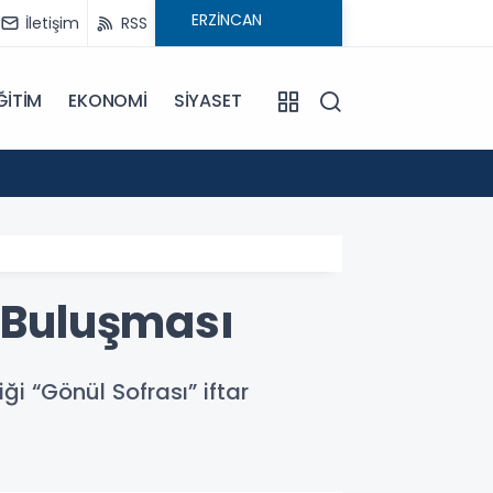
İletişim
RSS
ĞİTİM
EKONOMİ
SİYASET
09:21
Pat Pa
k Buluşması
i “Gönül Sofrası” iftar