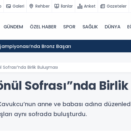
o
Galeri
Rehber
İlanlar
Anket
Gazeteler
GÜNDEM
ÖZEL HABER
SPOR
SAĞLIK
DÜNYA
E
Şampiyonası’nda Bronz Başarı
 Sofrası”nda Birlik Buluşması
nül Sofrası”nda Birli
 Kavukcu’nun anne ve babası adına düzenlediğ
ları aynı sofrada buluşturdu.