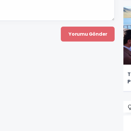
T
P
Ç