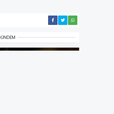
GÜNDEM
at Pat ile Traktör Çarpıştı, 1 Kişi
ayatını Kaybetti