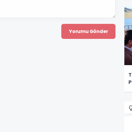
T
P
Ç