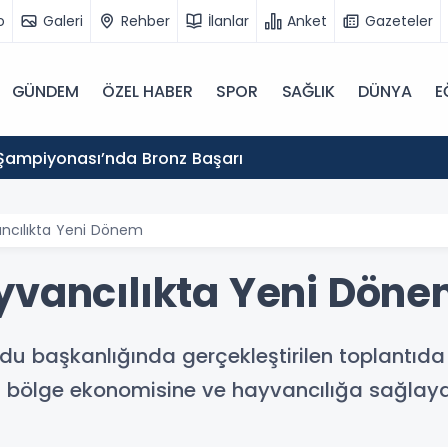
o
Galeri
Rehber
İlanlar
Anket
Gazeteler
GÜNDEM
ÖZEL HABER
SPOR
SAĞLIK
DÜNYA
E
Şampiyonası’nda Bronz Başarı
ancılıkta Yeni Dönem
yvancılıkta Yeni Dön
 başkanlığında gerçekleştirilen toplantıda 
nin bölge ekonomisine ve hayvancılığa sağlayac