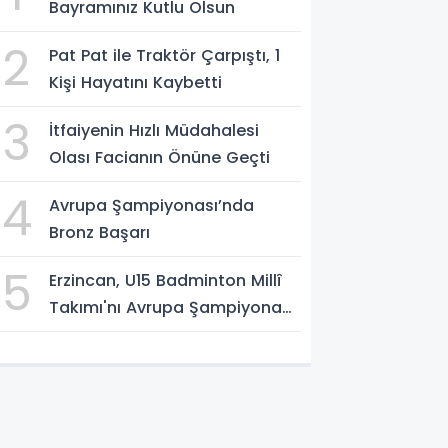
Bayramınız Kutlu Olsun
2
Pat Pat ile Traktör Çarpıştı, 1
Kişi Hayatını Kaybetti
3
İtfaiyenin Hızlı Müdahalesi
Olası Facianın Önüne Geçti
4
Avrupa Şampiyonası’nda
Bronz Başarı
5
Erzincan, U15 Badminton Millî
Takımı'nı Avrupa Şampiyonası
Öncesi Ağırlıyor