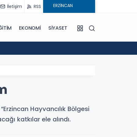
İletişim
RSS
ĞİTİM
EKONOMİ
SİYASET
09:21
Pat Pa
em
“Erzincan Hayvancılık Bölgesi
ağı katkılar ele alındı.