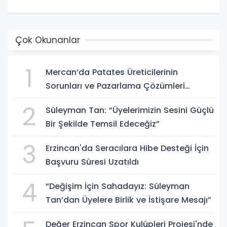
Çok Okunanlar
1
Mercan’da Patates Üreticilerinin
Sorunları ve Pazarlama Çözümleri
Masaya Yatırıldı
2
Süleyman Tan: “Üyelerimizin Sesini Güçlü
Bir Şekilde Temsil Edeceğiz”
3
Erzincan'da Seracılara Hibe Desteği İçin
Başvuru Süresi Uzatıldı
4
“Değişim İçin Sahadayız: Süleyman
Tan’dan Üyelere Birlik ve İstişare Mesajı”
Değer Erzincan Spor Kulüpleri Projesi'nde