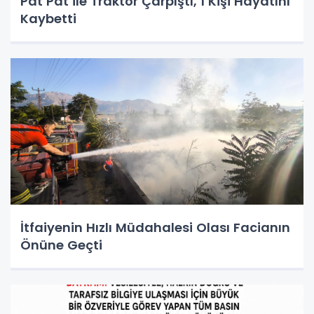
Pat Pat ile Traktör Çarpıştı, 1 Kişi Hayatını
Kaybetti
İtfaiyenin Hızlı Müdahalesi Olası Facianın
Önüne Geçti