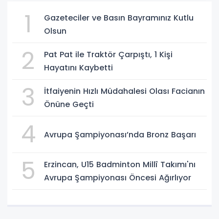
1
Gazeteciler ve Basın Bayramınız Kutlu
Olsun
2
Pat Pat ile Traktör Çarpıştı, 1 Kişi
Hayatını Kaybetti
3
İtfaiyenin Hızlı Müdahalesi Olası Facianın
Önüne Geçti
4
Avrupa Şampiyonası’nda Bronz Başarı
5
Erzincan, U15 Badminton Millî Takımı'nı
Avrupa Şampiyonası Öncesi Ağırlıyor