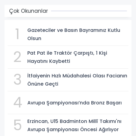
Çok Okunanlar
1
Gazeteciler ve Basın Bayramınız Kutlu
Olsun
2
Pat Pat ile Traktör Çarpıştı, 1 Kişi
Hayatını Kaybetti
3
İtfaiyenin Hızlı Müdahalesi Olası Facianın
Önüne Geçti
4
Avrupa Şampiyonası’nda Bronz Başarı
5
Erzincan, U15 Badminton Millî Takımı'nı
Avrupa Şampiyonası Öncesi Ağırlıyor