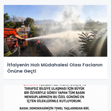
İtfaiyenin Hızlı Müdahalesi Olası Facianın
Önüne Geçti