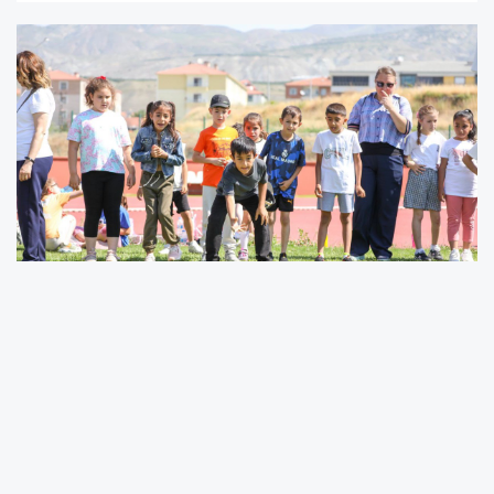
Erzincan’da düzenlenen Geleneksel Çocuk Oyunları
Şenliği, yüzlerce öğrenciyi geleneksel oyunların
heyecanında buluşturdu. Müstakil Atletizm Pisti’nde
gerçekleştirilen etkinliğe Erzincan Valisi Hamza Aydoğdu,