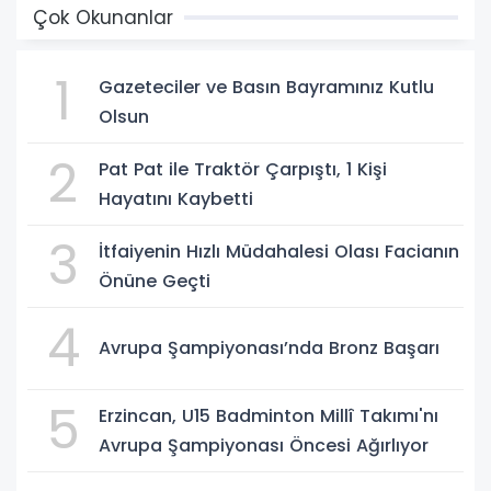
Çok Okunanlar
1
Gazeteciler ve Basın Bayramınız Kutlu
Olsun
2
Pat Pat ile Traktör Çarpıştı, 1 Kişi
Hayatını Kaybetti
3
İtfaiyenin Hızlı Müdahalesi Olası Facianın
Önüne Geçti
4
Avrupa Şampiyonası’nda Bronz Başarı
5
Erzincan, U15 Badminton Millî Takımı'nı
Avrupa Şampiyonası Öncesi Ağırlıyor