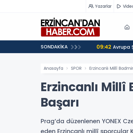
Yazarlar
Vide
09:42
SONDAKİKA
 Ağırlıyor
Avrupa 
Anasayfa
SPOR
Erzincanlı Millî Bad
Erzincanlı Mil
Başarı
Prag’da düzenlenen YONEX Cze
eden Erzincanlı millî sporcula