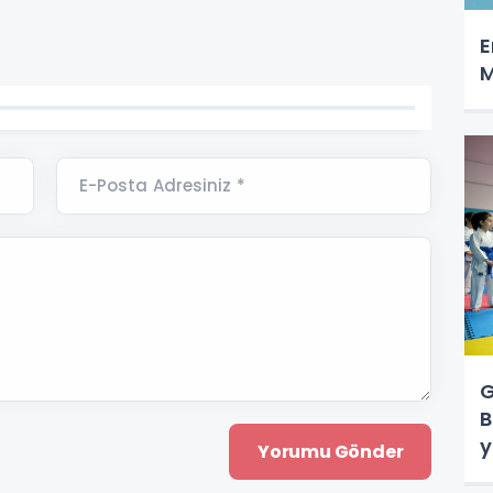
E
M
E-Posta Adresiniz *
G
B
y