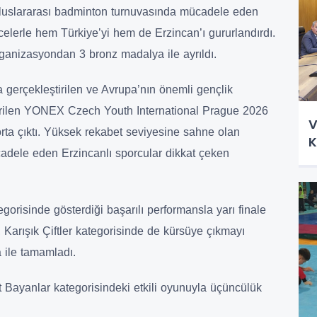
uslararası badminton turnuvasında mücadele eden
recelerle hem Türkiye’yi hem de Erzincan’ı gururlandırdı.
organizasyondan 3 bronz madalya ile ayrıldı.
 gerçekleştirilen ve Avrupa’nın önemli gençlik
erilen YONEX Czech Youth International Prague 2026
V
orta çıktı. Yüksek rekabet seviyesine sahne olan
K
adele eden Erzincanlı sporcular dikkat çeken
orisinde gösterdiği başarılı performansla yarı finale
Karışık Çiftler kategorisinde de kürsüye çıkmayı
 ile tamamladı.
ft Bayanlar kategorisindeki etkili oyunuyla üçüncülük