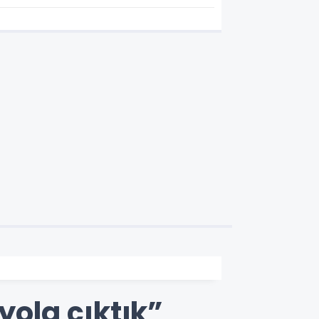
Öncesi Ağırlıyor
yola çıktık”