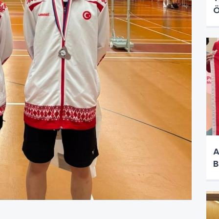
Ö
A
B