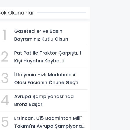
ok Okunanlar
1
Gazeteciler ve Basın
Bayramınız Kutlu Olsun
2
Pat Pat ile Traktör Çarpıştı, 1
Kişi Hayatını Kaybetti
3
İtfaiyenin Hızlı Müdahalesi
Olası Facianın Önüne Geçti
4
Avrupa Şampiyonası’nda
Bronz Başarı
5
Erzincan, U15 Badminton Millî
Takımı'nı Avrupa Şampiyonası