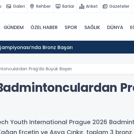
o
Galeri
Rehber
İlanlar
Anket
Gazeteler
GÜNDEM
ÖZEL HABER
SPOR
SAĞLIK
DÜNYA
E
Şampiyonası’nda Bronz Başarı
mintonculardan Prag’da Büyük Başarı
lî Badmintonculardan P
ch Youth International Prague 2026 Badmin
r Kağan Erçetin ve Asya Çınkır, toplam 3 bron