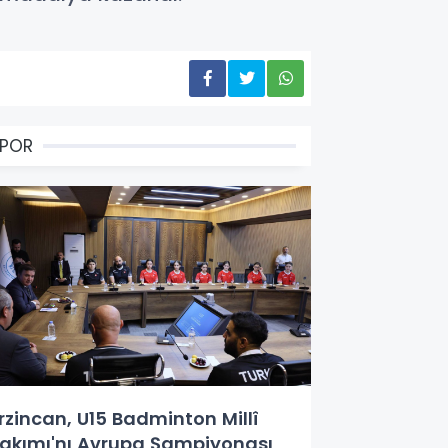
SPOR
rzincan, U15 Badminton Millî
akımı'nı Avrupa Şampiyonası