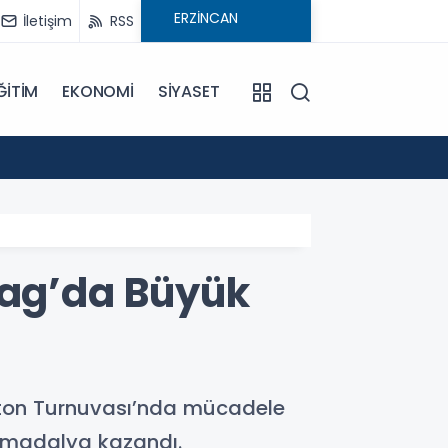
İletişim
RSS
ĞİTİM
EKONOMİ
SİYASET
09:21
Pat Pa
rag’da Büyük
ton Turnuvası’nda mücadele
z madalya kazandı.