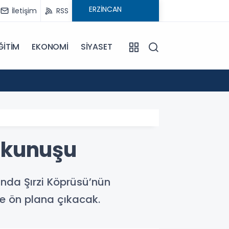
İletişim
RSS
ĞİTİM
EKONOMİ
SİYASET
09:21
Pat Pa
okunuşu
nda Şırzi Köprüsü’nün
de ön plana çıkacak.