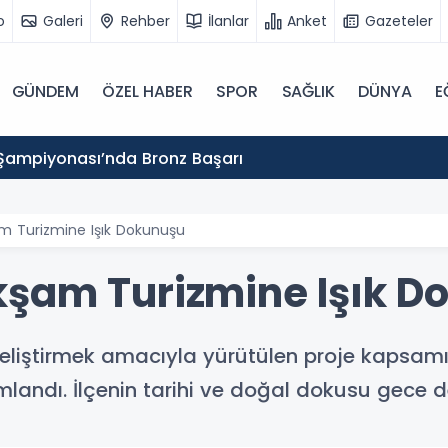
o
Galeri
Rehber
İlanlar
Anket
Gazeteler
GÜNDEM
ÖZEL HABER
SPOR
SAĞLIK
DÜNYA
E
Şampiyonası’nda Bronz Başarı
m Turizmine Işık Dokunuşu
şam Turizmine Işık D
eliştirmek amacıyla yürütülen proje kapsamı
landı. İlçenin tarihi ve doğal dokusu gece 