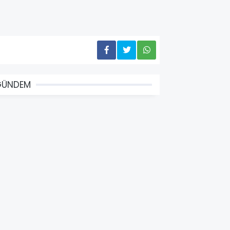
GÜNDEM
at Pat ile Traktör Çarpıştı, 1 Kişi