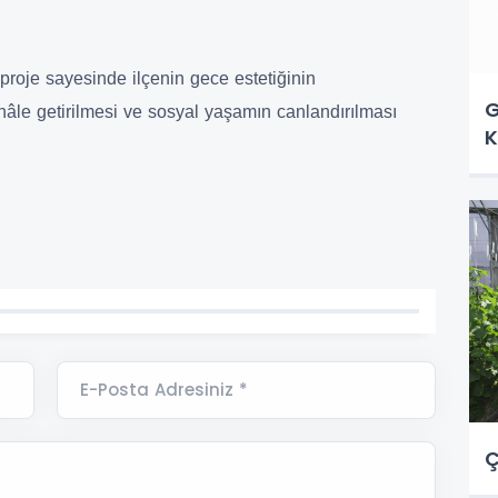
roje sayesinde ilçenin gece estetiğinin
G
 hâle getirilmesi ve sosyal yaşamın canlandırılması
K
E-Posta Adresiniz *
Ç