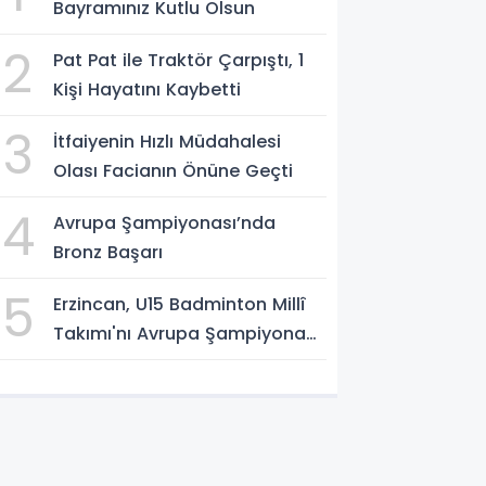
Bayramınız Kutlu Olsun
2
Pat Pat ile Traktör Çarpıştı, 1
Kişi Hayatını Kaybetti
3
İtfaiyenin Hızlı Müdahalesi
Olası Facianın Önüne Geçti
4
Avrupa Şampiyonası’nda
Bronz Başarı
5
Erzincan, U15 Badminton Millî
Takımı'nı Avrupa Şampiyonası
Öncesi Ağırlıyor