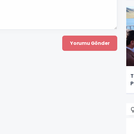
T
P
Ç