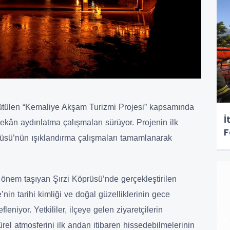
tülen “Kemaliye Akşam Turizmi Projesi” kapsamında
İ
mekân aydınlatma çalışmaları sürüyor. Projenin ilk
F
prüsü’nün ışıklandırma çalışmaları tamamlanarak
k önem taşıyan Şırzi Köprüsü’nde gerçekleştirilen
nin tarihi kimliği ve doğal güzelliklerinin gece
eniyor. Yetkililer, ilçeye gelen ziyaretçilerin
rel atmosferini ilk andan itibaren hissedebilmelerinin