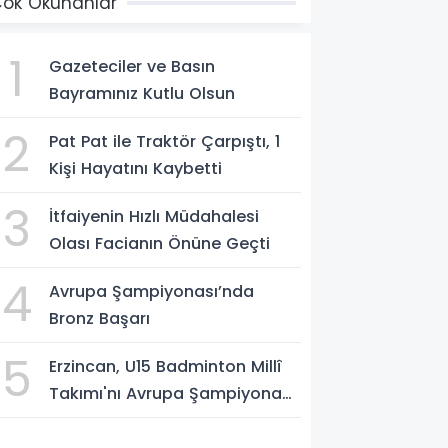
ok Okunanlar
1
Gazeteciler ve Basın
Bayramınız Kutlu Olsun
2
Pat Pat ile Traktör Çarpıştı, 1
Kişi Hayatını Kaybetti
3
İtfaiyenin Hızlı Müdahalesi
Olası Facianın Önüne Geçti
4
Avrupa Şampiyonası’nda
Bronz Başarı
5
Erzincan, U15 Badminton Millî
Takımı'nı Avrupa Şampiyonası
Öncesi Ağırlıyor