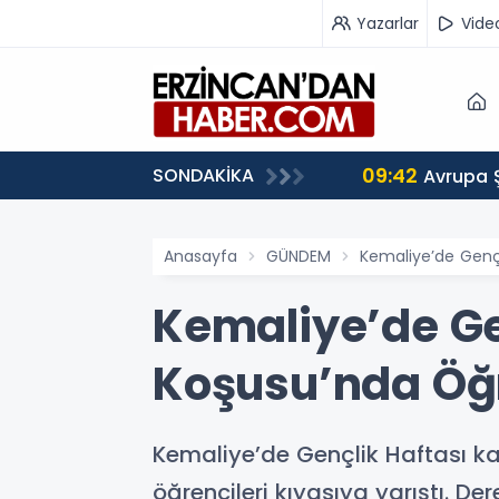
Yazarlar
Vide
09:42
SONDAKİKA
 Ağırlıyor
Avrupa 
Anasayfa
GÜNDEM
Kemaliye’de Gençl
Kemaliye’de Ge
Koşusu’nda Öğr
Kemaliye’de Gençlik Haftası k
öğrencileri kıyasıya yarıştı. 