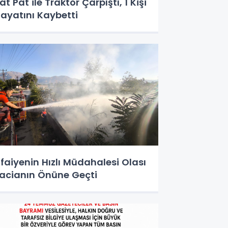
at Pat ile Traktör Çarpıştı, 1 Kişi
ayatını Kaybetti
tfaiyenin Hızlı Müdahalesi Olası
acianın Önüne Geçti