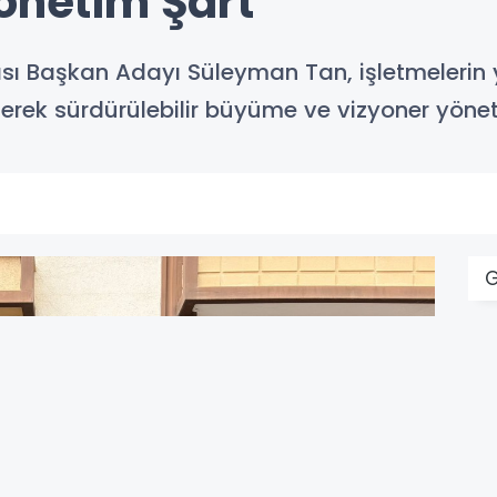
önetim Şart’”
sı Başkan Adayı Süleyman Tan, işletmelerin 
rterek sürdürülebilir büyüme ve vizyoner yöne