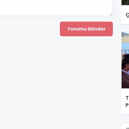
Ç
T
P