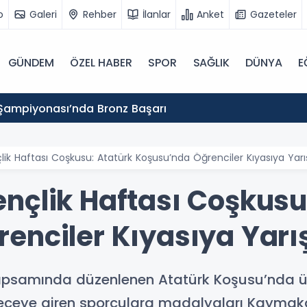
o
Galeri
Rehber
İlanlar
Anket
Gazeteler
GÜNDEM
ÖZEL HABER
SPOR
SAĞLIK
DÜNYA
E
Şampiyonası’nda Bronz Başarı
ik Haftası Coşkusu: Atatürk Koşusu’nda Öğrenciler Kıyasıya Yarış
nçlik Haftası Coşkusu
enciler Kıyasıya Yarış
apsamında düzenlenen Atatürk Koşusu’nda üniv
Dereceye giren sporculara madalyaları Kayma