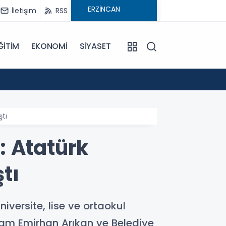
İletişim
RSS
ĞİTİM
EKONOMİ
SİYASET
09:21
Pat Pa
tı
: Atatürk
tı
ersite, lise ve ortaokul
kam Emirhan Arıkan ve Belediye