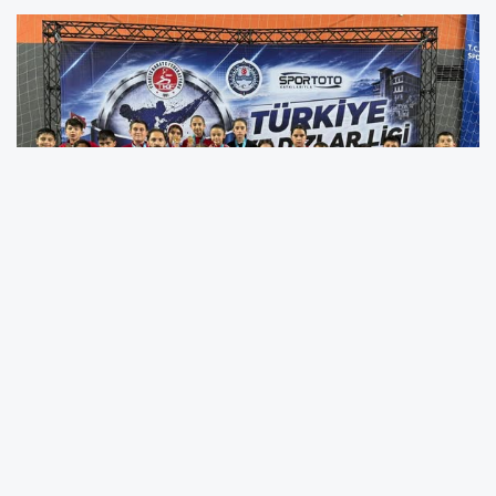
Trabzon’da düzenlenen Türkiye Karate Yıldızlar Ligi 1.
Etap Müsabakaları’nda mücadele eden Erzincanlı
sporcular, elde ettikleri 28 madalya ile önemli bir başarıya
imza attı. Kata ve kumite branşlarında dereceye giren