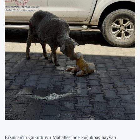
Erzincan'ın Çukurkuyu Mahallesi'nde küçükbaş hayvan