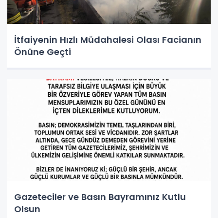
İtfaiyenin Hızlı Müdahalesi Olası Facianın
Önüne Geçti
Gazeteciler ve Basın Bayramınız Kutlu
Olsun