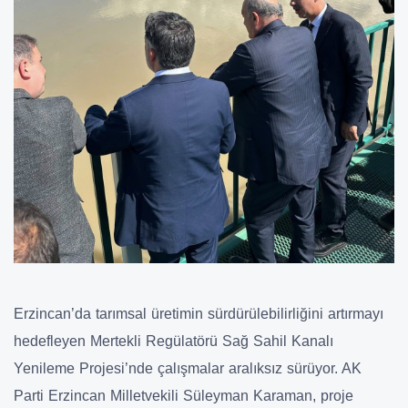
Erzincan’da tarımsal üretimin sürdürülebilirliğini artırmayı
hedefleyen Mertekli Regülatörü Sağ Sahil Kanalı
Yenileme Projesi’nde çalışmalar aralıksız sürüyor. AK
Parti Erzincan Milletvekili Süleyman Karaman, proje