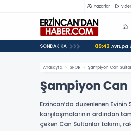
Yazarlar
Vide
09:42
SONDAKİKA
 Ağırlıyor
Avrupa 
Anasayfa
SPOR
Şampiyon Can Sultan
Şampiyon Can S
Erzincan’da düzenlenen Evinin 
karşılaşmalarının ardından tam
çeken Can Sultanlar takımı, rak