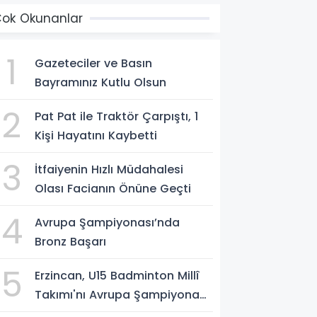
ok Okunanlar
1
Gazeteciler ve Basın
Bayramınız Kutlu Olsun
2
Pat Pat ile Traktör Çarpıştı, 1
Kişi Hayatını Kaybetti
3
İtfaiyenin Hızlı Müdahalesi
Olası Facianın Önüne Geçti
4
Avrupa Şampiyonası’nda
Bronz Başarı
5
Erzincan, U15 Badminton Millî
Takımı'nı Avrupa Şampiyonası
Öncesi Ağırlıyor