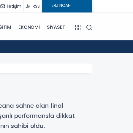
İletişim
RSS
ĞİTİM
EKONOMİ
SİYASET
09:21
Pat Pa
ecana sahne olan final
arılı performansla dikkat
nın sahibi oldu.