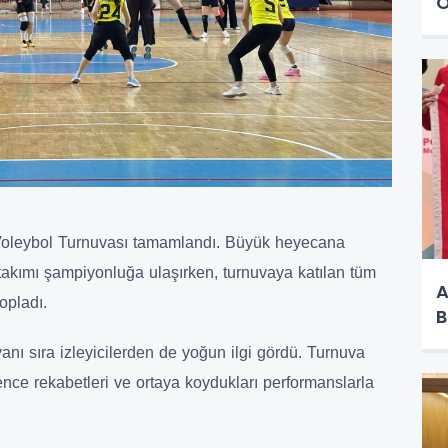
Ö
 Voleybol Turnuvası tamamlandı. Büyük heyecana
akımı şampiyonluğa ulaşırken, turnuvaya katılan tüm
A
opladı.
B
anı sıra izleyicilerden de yoğun ilgi gördü. Turnuva
nce rekabetleri ve ortaya koydukları performanslarla