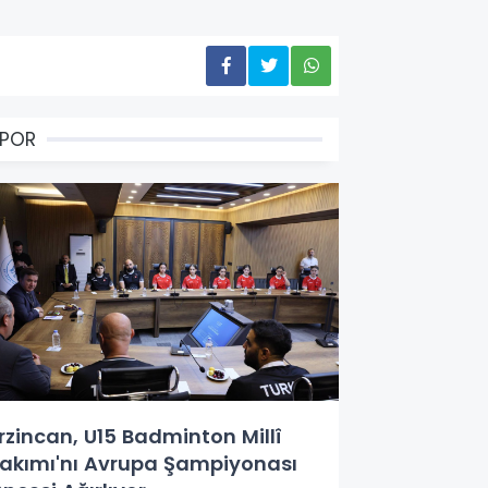
SPOR
rzincan, U15 Badminton Millî
akımı'nı Avrupa Şampiyonası