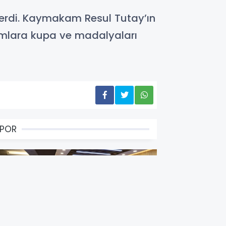
a erdi. Kaymakam Resul Tutay’ın
ımlara kupa ve madalyaları
SPOR