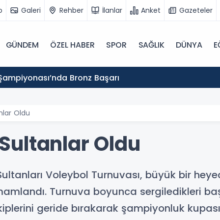
o
Galeri
Rehber
İlanlar
Anket
Gazeteler
GÜNDEM
ÖZEL HABER
SPOR
SAĞLIK
DÜNYA
E
Şampiyonası’nda Bronz Başarı
lar Oldu
ultanlar Oldu
Sultanları Voleybol Turnuvası, büyük bir hey
amlandı. Turnuva boyunca sergiledikleri baş
iplerini geride bırakarak şampiyonluk kupası