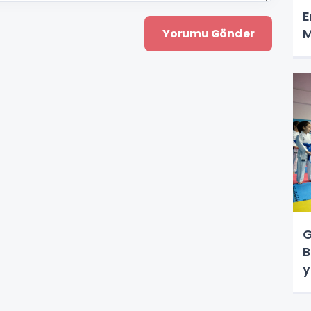
E
M
G
B
y