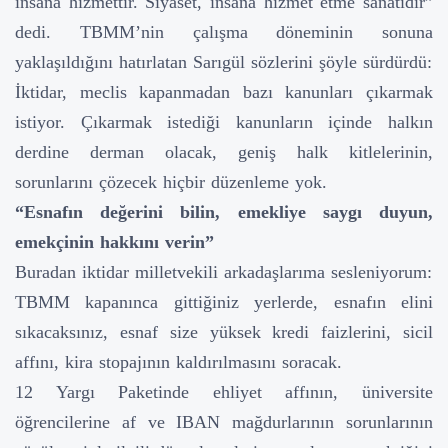
insana hizmettir. Siyaset, insana hizmet etme sanatıdır”
dedi. TBMM’nin çalışma döneminin sonuna
yaklaşıldığını hatırlatan Sarıgül sözlerini şöyle sürdürdü:
İktidar, meclis kapanmadan bazı kanunları çıkarmak
istiyor. Çıkarmak istediği kanunların içinde halkın
derdine derman olacak, geniş halk kitlelerinin,
sorunlarını çözecek hiçbir düzenleme yok.
“Esnafın değerini bilin, emekliye saygı duyun,
emekçinin hakkını verin”
Buradan iktidar milletvekili arkadaşlarıma sesleniyorum:
TBMM kapanınca gittiğiniz yerlerde, esnafın elini
sıkacaksınız, esnaf size yüksek kredi faizlerini, sicil
affını, kira stopajının kaldırılmasını soracak.
12 Yargı Paketinde ehliyet affının, üniversite
öğrencilerine af ve IBAN mağdurlarının sorunlarının