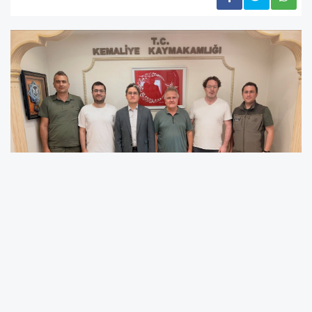
Doğa Koruma ve Milli Parklar Genel Müdürlüğü Etüt
Envanter Şube Müdürü Hamza Çalışkan, Erzincan Doğa