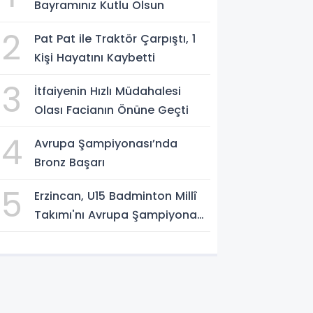
Bayramınız Kutlu Olsun
2
Pat Pat ile Traktör Çarpıştı, 1
Kişi Hayatını Kaybetti
3
İtfaiyenin Hızlı Müdahalesi
Olası Facianın Önüne Geçti
4
Avrupa Şampiyonası’nda
Bronz Başarı
5
Erzincan, U15 Badminton Millî
Takımı'nı Avrupa Şampiyonası
Öncesi Ağırlıyor