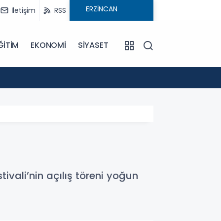
İletişim
RSS
ĞİTİM
EKONOMİ
SİYASET
09:21
Pat Pa
ivali’nin açılış töreni yoğun