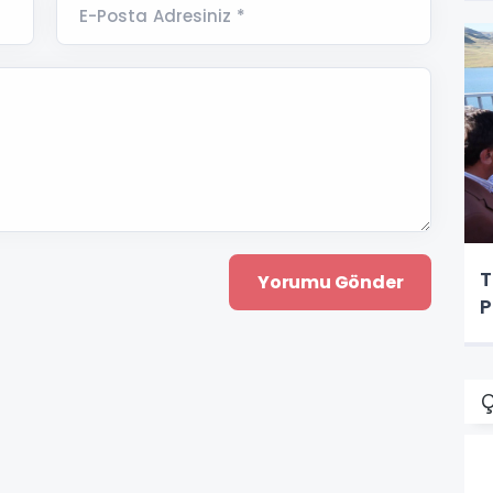
E-Posta Adresiniz *
T
P
Ç