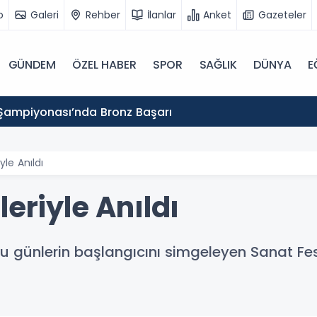
o
Galeri
Rehber
İlanlar
Anket
Gazeteler
GÜNDEM
ÖZEL HABER
SPOR
SAĞLIK
DÜNYA
E
Şampiyonası’nda Bronz Başarı
yle Anıldı
leriyle Anıldı
u günlerin başlangıcını simgeleyen Sanat Fest