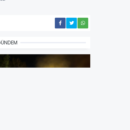
GÜNDEM
at Pat ile Traktör Çarpıştı, 1 Kişi
ayatını Kaybetti