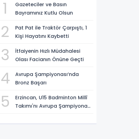
1
Gazeteciler ve Basın
Bayramınız Kutlu Olsun
2
Pat Pat ile Traktör Çarpıştı, 1
Kişi Hayatını Kaybetti
3
İtfaiyenin Hızlı Müdahalesi
Olası Facianın Önüne Geçti
4
Avrupa Şampiyonası’nda
Bronz Başarı
5
Erzincan, U15 Badminton Millî
Takımı'nı Avrupa Şampiyonası
Öncesi Ağırlıyor