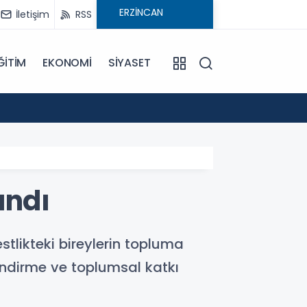
İletişim
RSS
ĞİTİM
EKONOMİ
SİYASET
09:21
Pat Pa
andı
tlikteki bireylerin topluma
indirme ve toplumsal katkı