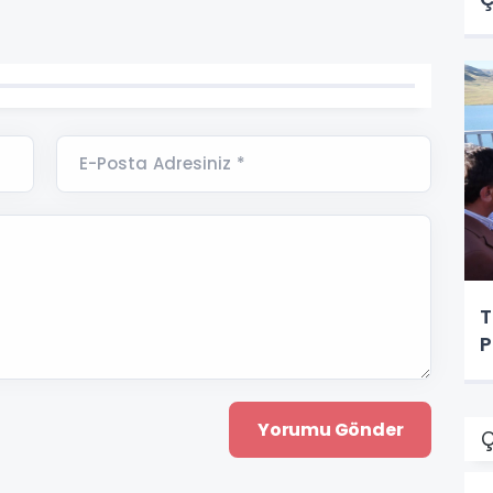
E-Posta Adresiniz *
T
P
Ç