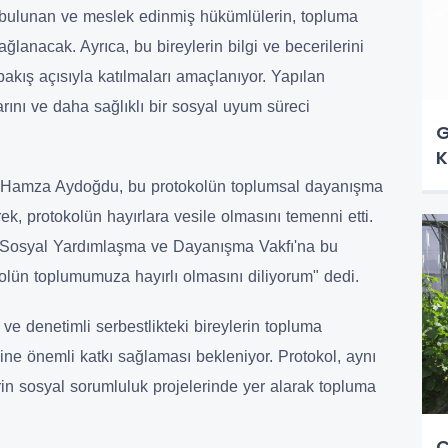
da bulunan ve meslek edinmiş hükümlülerin, topluma
ağlanacak. Ayrıca, bu bireylerin bilgi ve becerilerini
akış açısıyla katılmaları amaçlanıyor. Yapılan
larını ve daha sağlıklı bir sosyal uyum süreci
G
K
si Hamza Aydoğdu, bu protokolün toplumsal dayanışma
k, protokolün hayırlara vesile olmasını temenni etti.
e Sosyal Yardımlaşma ve Dayanışma Vakfı'na bu
okolün toplumumuza hayırlı olmasını diliyorum" dedi.
 ve denetimli serbestlikteki bireylerin topluma
ne önemli katkı sağlaması bekleniyor. Protokol, aynı
in sosyal sorumluluk projelerinde yer alarak topluma
Ç