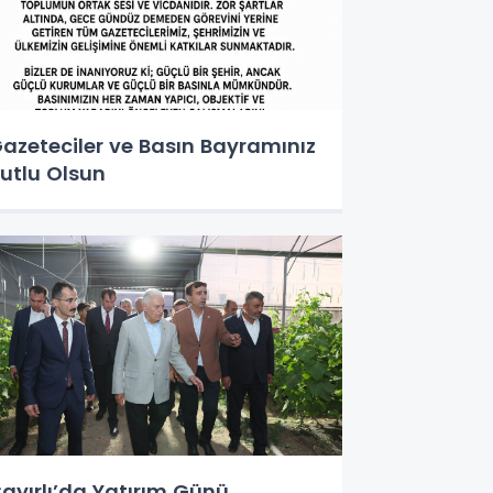
azeteciler ve Basın Bayramınız
utlu Olsun
ayırlı’da Yatırım Günü