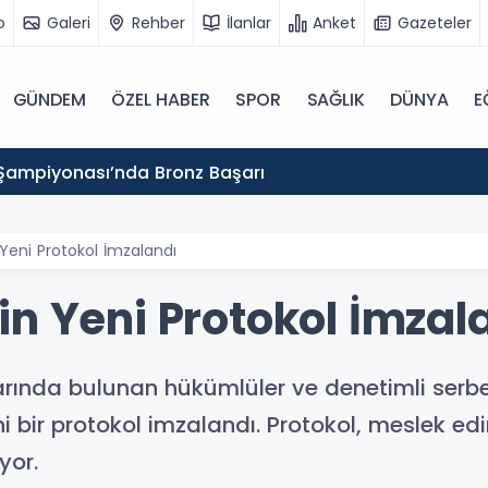
o
Galeri
Rehber
İlanlar
Anket
Gazeteler
GÜNDEM
ÖZEL HABER
SPOR
SAĞLIK
DÜNYA
E
Şampiyonası’nda Bronz Başarı
Yeni Protokol İmzalandı
in Yeni Protokol İmzal
arında bulunan hükümlüler ve denetimli serbes
bir protokol imzalandı. Protokol, meslek ed
yor.