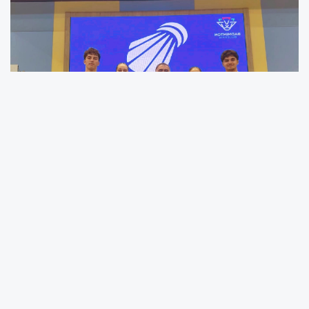
Bulgaristan’ın Pazarçık kentinde 21-24 Mayıs 2026
tarihleri arasında düzenlenen Victor Bulgaria Junior Open
Turnuvası’nda mücadele eden Erzincanlı milli