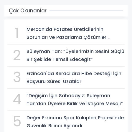
Çok Okunanlar
1
Mercan’da Patates Üreticilerinin
Sorunları ve Pazarlama Çözümleri
Masaya Yatırıldı
2
Süleyman Tan: “Üyelerimizin Sesini Güçlü
Bir Şekilde Temsil Edeceğiz”
3
Erzincan'da Seracılara Hibe Desteği İçin
Başvuru Süresi Uzatıldı
4
“Değişim İçin Sahadayız: Süleyman
Tan’dan Üyelere Birlik ve İstişare Mesajı”
5
Değer Erzincan Spor Kulüpleri Projesi'nde
Güvenlik Bilinci Aşılandı