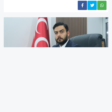
Başkan Çakırbay, aylardır yoğun bir tempo ve büyük bir
azimle sınava hazırlanan öğrencilerin, döktükleri her
damla alın terinin karşılığını alacaklarına inancının tam