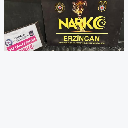
Erzincan’da uyuşturucu madde ticaretinin önlenmesine
yönelik yürütülen çalışmalar kapsamında önemli bir
operasyona imza atıldı. Erzincan İl Emniyet Müdürlüğü
Narkotik Suçlarla Mücadele Şube Müdürlüğü ekiplerinin
gerçekleştirdiği operasyonda, toplam 565,37 gram