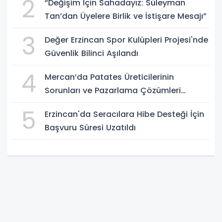
2
“Değişim İçin Sahadayız: Süleyman
Tan’dan Üyelere Birlik ve İstişare Mesajı”
3
Değer Erzincan Spor Kulüpleri Projesi'nde
Güvenlik Bilinci Aşılandı
4
Mercan’da Patates Üreticilerinin
Sorunları ve Pazarlama Çözümleri
Masaya Yatırıldı
5
Erzincan'da Seracılara Hibe Desteği İçin
Başvuru Süresi Uzatıldı