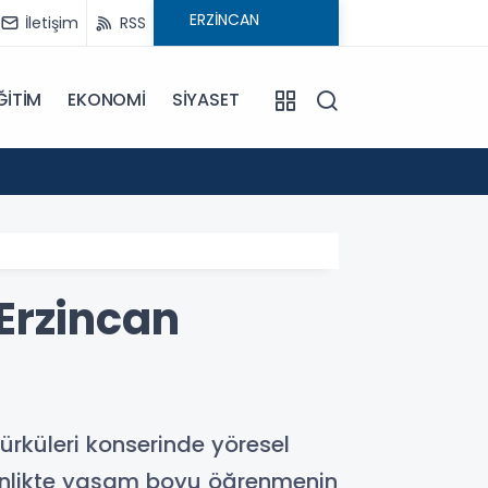
İletişim
RSS
ĞİTİM
EKONOMİ
SİYASET
09:21
Pat Pa
Erzincan
Türküleri konserinde yöresel
etkinlikte yaşam boyu öğrenmenin