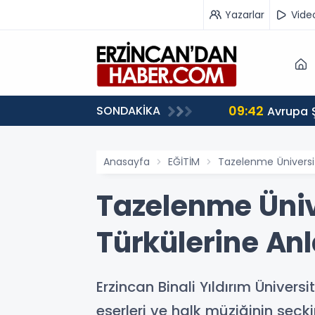
Yazarlar
Vide
09:42
SONDAKİKA
 Ağırlıyor
Avrupa 
Anasayfa
EĞİTİM
Tazelenme Üniversit
Tazelenme Üniv
Türkülerine Anl
Erzincan Binali Yıldırım Ünivers
eserleri ve halk müziğinin seçk