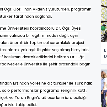
ni Öğr. Gör. İlhan Akdeniz yürütürken, programın
türker tarafından sağlandı.
 Üniversitesi Koordinatörü Dr. Öğr. Üyesi
nin yalnızca bir eğitim modeli değil, aynı
an önemli bir toplumsal sorumluluk projesi
si olarak yaklaşık iki yıldır yaş almış bireylerin
E
B
 katılımını desteklediklerini belirten Dr. Öğr.
aaliyetlerle üniversite ile şehir arasındaki bağın
ndan Erzincan yöresine ait türküler ile Türk halk
en, solo performanslar programa zenginlik kattı.
içek ve Turan Engin’e ait eserlerin icra edildiği
ğeniyle takip edildi.