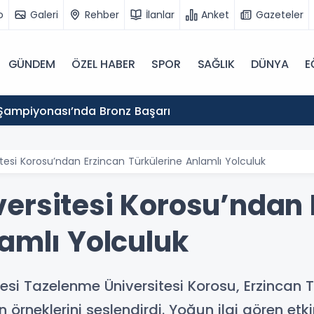
o
Galeri
Rehber
İlanlar
Anket
Gazeteler
GÜNDEM
ÖZEL HABER
SPOR
SAĞLIK
DÜNYA
E
Şampiyonası’nda Bronz Başarı
esi Korosu’ndan Erzincan Türkülerine Anlamlı Yolculuk
ersitesi Korosu’ndan 
amlı Yolculuk
itesi Tazelenme Üniversitesi Korosu, Erzincan 
in örneklerini seslendirdi. Yoğun ilgi gören 