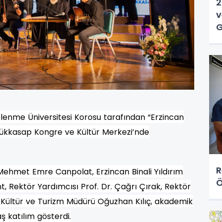
2
v
G
zelenme Üniversitesi Korosu tarafından “Erzincan
üyükkasap Kongre ve Kültür Merkezi’nde
R
ehmet Emre Canpolat, Erzincan Binali Yıldırım
Ö
nt, Rektör Yardımcısı Prof. Dr. Çağrı Çırak, Rektör
l Kültür ve Turizm Müdürü Oğuzhan Kılıç, akademik
ş katılım gösterdi.