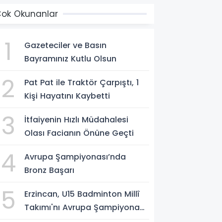
ok Okunanlar
1
Gazeteciler ve Basın
Bayramınız Kutlu Olsun
2
Pat Pat ile Traktör Çarpıştı, 1
Kişi Hayatını Kaybetti
3
İtfaiyenin Hızlı Müdahalesi
Olası Facianın Önüne Geçti
4
Avrupa Şampiyonası’nda
Bronz Başarı
5
Erzincan, U15 Badminton Millî
Takımı'nı Avrupa Şampiyonası
Öncesi Ağırlıyor