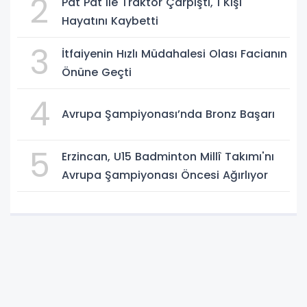
2
Pat Pat ile Traktör Çarpıştı, 1 Kişi
Hayatını Kaybetti
3
İtfaiyenin Hızlı Müdahalesi Olası Facianın
Önüne Geçti
4
Avrupa Şampiyonası’nda Bronz Başarı
5
Erzincan, U15 Badminton Millî Takımı'nı
Avrupa Şampiyonası Öncesi Ağırlıyor