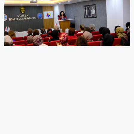
“Zirvede Kadın Var!” platformunun
Anadolu’daki 16’ncı durağı olan Erzincan
buluşması, kadın girişimciliği ve kadın
liderliğinin gücünü bir kez daha ortaya koydu.
Erzincan Ticaret ve Sanayi Odası’nın ev
sahipliğinde gerçekleştirilen organizasyon,