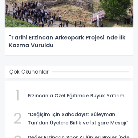
"Tarihi Erzincan Arkeopark Projesi"nde İlk
Kazma Vuruldu
Çok Okunanlar
1
Erzincan’a Özel Eğitimde Büyük Yatırım
2
“Değişim İçin Sahadayız: Süleyman
Tan’dan Üyelere Birlik ve İstişare Mesajı”
Değer Erzincan Spor Kulüpleri Projesi'nde