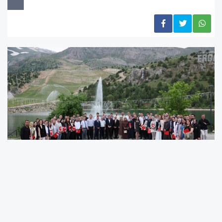
Erzincan Valisi Hamza Aydoğdu, İl Millî Eğitim Müdürü