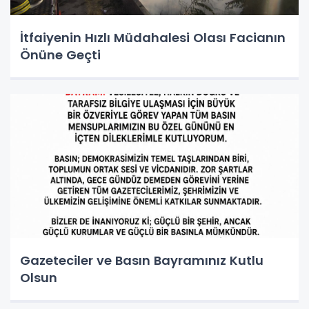
İtfaiyenin Hızlı Müdahalesi Olası Facianın
Önüne Geçti
Gazeteciler ve Basın Bayramınız Kutlu
Olsun