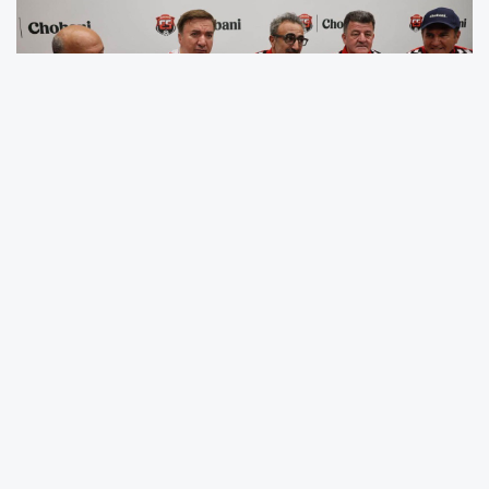
Erzincanspor’un geleceğine katkı sunacak önemli bir
sponsorluk anlaşması, geniş katılımlı bir törenle imzalandı.
Erzincan Valisi Hamza Aydoğdu’nun ev sahipliğinde
gerçekleştirilen programa, Erzincanlı iş insanı Hamdi
Ulukaya, Kültür ve Turizm Bakan Yardımcısı Batuhan
Mumcu, Erzincan milletvekilleri Süleyman Karaman ile
Mustafa Sarıgül, Erzincan Belediye Başkanı Bekir Aksun,