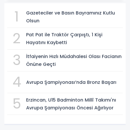
1
Gazeteciler ve Basın Bayramınız Kutlu
Olsun
2
Pat Pat ile Traktör Çarpıştı, 1 Kişi
Hayatını Kaybetti
3
İtfaiyenin Hızlı Müdahalesi Olası Facianın
Önüne Geçti
4
Avrupa Şampiyonası’nda Bronz Başarı
5
Erzincan, U15 Badminton Millî Takımı'nı
Avrupa Şampiyonası Öncesi Ağırlıyor