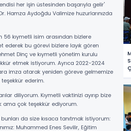
 Kendisi her işin üstesinden başarıyla gelir'
ç. Dr. Hamza Aydoğdu Valimize huzurlarınızda
en 56 kıymetli isim arasından bizlere
 ederek bu görevi bizlere layık gören
M
ehmet Dinç ve kıymetli yönetim kurulu
S
şekkür etmek istiyorum. Ayrıca 2022-2024
Ç
arılara imza atarak yeniden göreve gelmemize
 teşekkür ederim.
lar diliyorum. Kıymetli vaktinizi ayırıp bize
ok ama çok teşekkür ediyorum.
unları da size kısaca tanıtmak istiyorum:
ımız: Muhammed Enes Sevilir, Eğitim