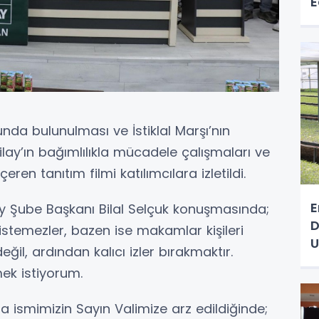
E
nda bulunulması ve İstiklal Marşı’nın
lay’ın bağımlılıkla mücadele çalışmaları ve
çeren tanıtım filmi katılımcılara izletildi.
E
Şube Başkanı Bilal Selçuk konuşmasında;
D
istemezler, bazen ise makamlar kişileri
U
l, ardından kalıcı izler bırakmaktır.
ek istiyorum.
 ismimizin Sayın Valimize arz edildiğinde;