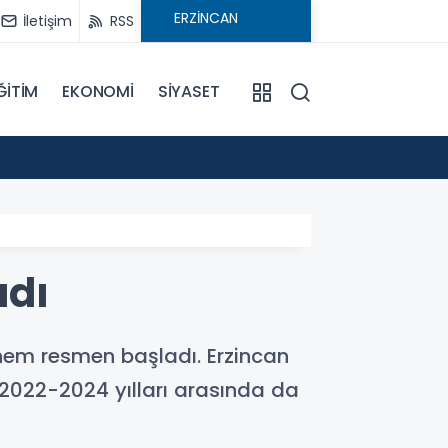
İletişim
RSS
ĞİTİM
EKONOMİ
SİYASET
16:59
Mercan
adı
önem resmen başladı. Erzincan
2022-2024 yılları arasında da