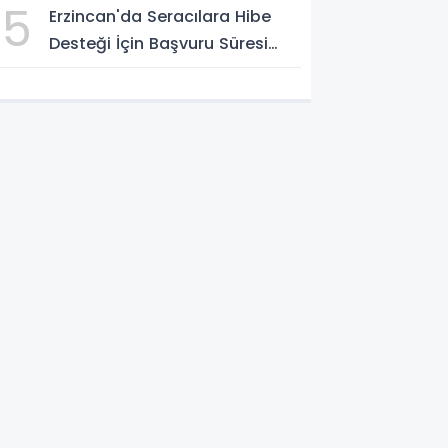
5
Erzincan'da Seracılara Hibe
Yatırıldı
Desteği İçin Başvuru Süresi
Uzatıldı