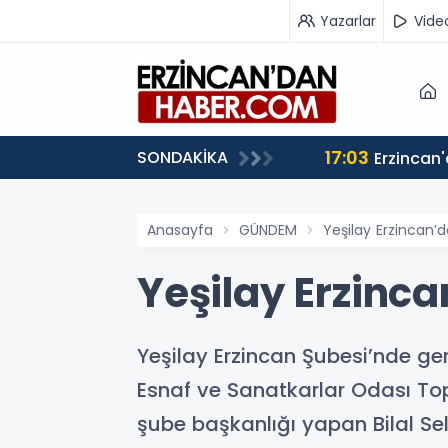
Yazarlar
Vide
17:03
SONDAKİKA
iz”
Anasayfa
GÜNDEM
Yeşilay Erzincan’
Yeşilay Erzinc
Yeşilay Erzincan Şubesi’nde ge
Esnaf ve Sanatkarlar Odası To
şube başkanlığı yapan Bilal Sel