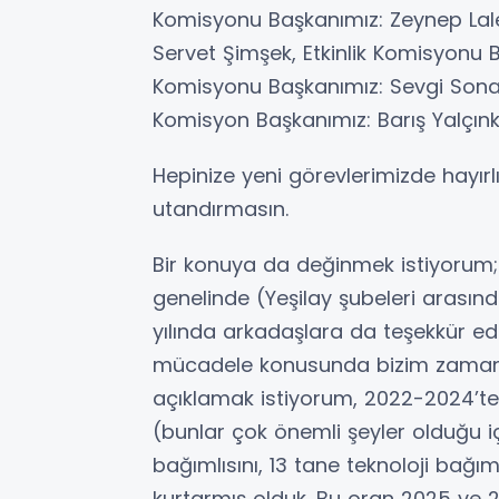
Komisyonu Başkanımız: Zeynep Lale
Servet Şimşek, Etkinlik Komisyonu 
Komisyonu Başkanımız: Sevgi Sona,
Komisyon Başkanımız: Barış Yalçın
Hepinize yeni görevlerimizde hayır
utandırmasın.
Bir konuya da değinmek istiyorum; 
genelinde (Yeşilay şubeleri arası
yılında arkadaşlara da teşekkür ediy
mücadele konusunda bizim zaman
açıklamak istiyorum, 2022-2024’te;
(bunlar çok önemli şeyler olduğu i
bağımlısını, 13 tane teknoloji bağım
kurtarmış olduk. Bu oran 2025 ve 202