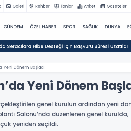
o
Galeri
Rehber
İlanlar
Anket
Gazeteler
GÜNDEM
ÖZEL HABER
SPOR
SAĞLIK
DÜNYA
E
Erzincan'da Seracılara Hibe Desteği İçin Başvuru Süresi Uzatıldı
da Yeni Dönem Başladı
an’da Yeni Dönem Başl
rçekleştirilen genel kurulun ardından yeni d
plantı Salonu’nda düzenlenen genel kurulda, 
çuk yeniden seçildi.