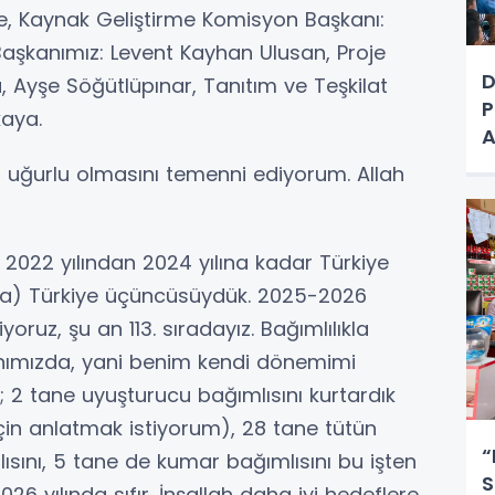
, Kaynak Geliştirme Komisyon Başkanı:
Başkanımız: Levent Kayhan Ulusan, Proje
D
 Ayşe Söğütlüpınar, Tanıtım ve Teşkilat
P
kaya.
A
lı uğurlu olmasını temenni ediyorum. Allah
2022 yılından 2024 yılına kadar Türkiye
nda) Türkiye üçüncüsüydük. 2025-2026
oruz, şu an 113. sıradayız. Bağımlılıkla
ımızda, yani benim kendi dönemimi
 2 tane uyuşturucu bağımlısını kurtardık
çin anlatmak istiyorum), 28 tane tütün
“
lısını, 5 tane de kumar bağımlısını bu işten
S
6 yılında sıfır. İnşallah daha iyi hedeflere