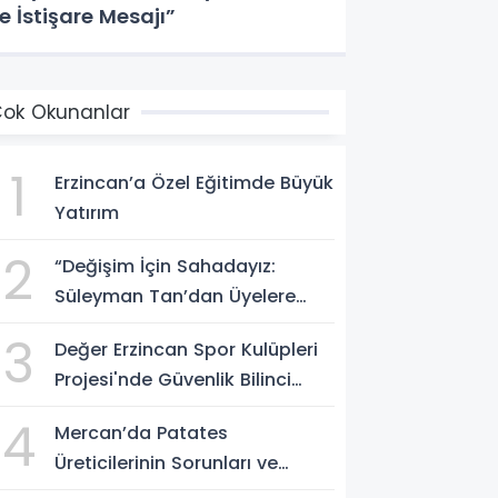
e İstişare Mesajı”
ok Okunanlar
1
Erzincan’a Özel Eğitimde Büyük
Yatırım
2
“Değişim İçin Sahadayız:
Süleyman Tan’dan Üyelere
Birlik ve İstişare Mesajı”
3
Değer Erzincan Spor Kulüpleri
Projesi'nde Güvenlik Bilinci
Aşılandı
4
Mercan’da Patates
Üreticilerinin Sorunları ve
Pazarlama Çözümleri Masaya