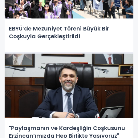
EBYÜ’de Mezuniyet Töreni Büyük Bir
Coşkuyla Gerçekleştirildi
"Paylaşmanın ve Kardeşliğin Coşkusunu
Erzincan’ımızda Hep Birlikte Yaşıyoruz"