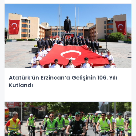
Atatürk’ün Erzincan’a Gelişinin 106. Yılı
Kutlandı